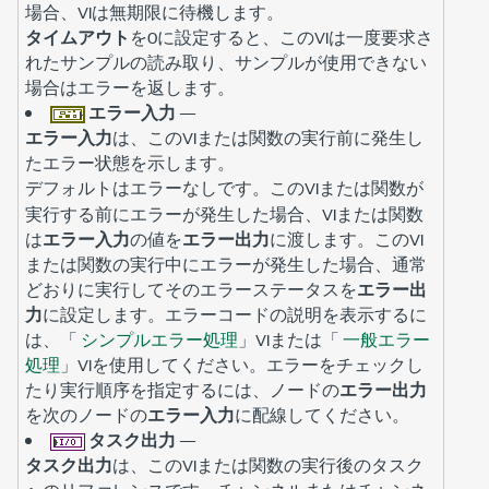
場合、VIは無期限に待機します。
タイムアウト
を0に設定すると、このVIは一度要求さ
れたサンプルの読み取り、サンプルが使用できない
場合はエラーを返します。
エラー入力
—
エラー入力
は、このVIまたは関数の実行前に発生し
たエラー状態を示します。
デフォルトは
です。このVIまたは関数が
エラーなし
実行する前にエラーが発生した場合、VIまたは関数
は
エラー入力
の値を
エラー出力
に渡します。このVI
または関数の実行中にエラーが発生した場合、通常
どおりに実行してそのエラーステータスを
エラー出
力
に設定します。エラーコードの説明を表示するに
は、「
シンプルエラー処理
」VIまたは「
一般エラー
処理
」VIを使用してください。エラーをチェックし
たり実行順序を指定するには、ノードの
エラー出力
を次のノードの
エラー入力
に配線してください。
タスク出力
—
タスク出力
は、このVIまたは関数の実行後のタスク