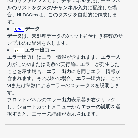
へのリファレンスです。チャンネルまたはチャンネ
ルのリストを
タスク/チャンネル入力
に配線した場
合、NI-DAQmxは、このタスクを自動的に作成しま
す。
データ
—
データ
は、未処理データの8ビット符号付き整数のサ
ンプルの1D配列を返します。
エラー出力
—
エラー出力
にはエラー情報が含まれます。
エラー入
力
がこのVIまたは関数の実行前にエラーが発生した
ことを示す場合、
エラー出力
にも同じエラー情報が
含まれます。それ以外の場合、
エラー出力
は、この
VIまたは関数によるエラーのステータスを説明しま
す。
フロントパネルの
エラー出力
表示器を右クリック
し、ショートカットメニューから
エラーの説明
を選
択すると、エラーの詳細が表示されます。