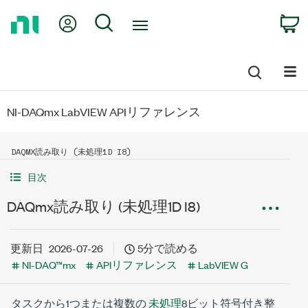
Return
My Account
Search
C
to
Home
Page
NI-DAQmx LabVIEW APIリファレンス
DAQMX読み取り (未処理1D I8)
目次
DAQmx読み取り (未処理1D I8)
更新日
2026-07-26
5分で読める
NI-DAQ™mx
APIリファレンス
LabVIEW G
タスクから1つまたは複数の
未処理
8ビット符号付き整