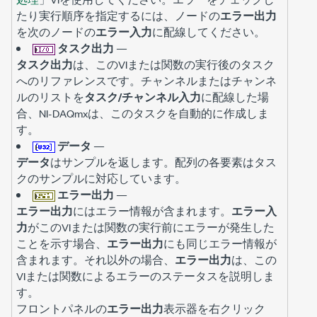
たり実行順序を指定するには、ノードの
エラー出力
を次のノードの
エラー入力
に配線してください。
タスク出力
—
タスク出力
は、このVIまたは関数の実行後のタスク
へのリファレンスです。チャンネルまたはチャンネ
ルのリストを
タスク/チャンネル入力
に配線した場
合、NI-DAQmxは、このタスクを自動的に作成しま
す。
データ
—
データ
はサンプルを返します。配列の各要素はタス
クのサンプルに対応しています。
エラー出力
—
エラー出力
にはエラー情報が含まれます。
エラー入
力
がこのVIまたは関数の実行前にエラーが発生した
ことを示す場合、
エラー出力
にも同じエラー情報が
含まれます。それ以外の場合、
エラー出力
は、この
VIまたは関数によるエラーのステータスを説明しま
す。
フロントパネルの
エラー出力
表示器を右クリック