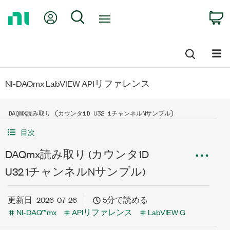
Return
My Account
Search
C
to
Home
Page
NI-DAQmx LabVIEW APIリファレンス
DAQMX読み取り (カウンタ1D U32 1チャンネルNサンプル)
目次
DAQmx読み取り (カウンタ1D
U32 1チャンネルNサンプル)
更新日
2026-07-26
5分で読める
NI-DAQ™mx
APIリファレンス
LabVIEW G