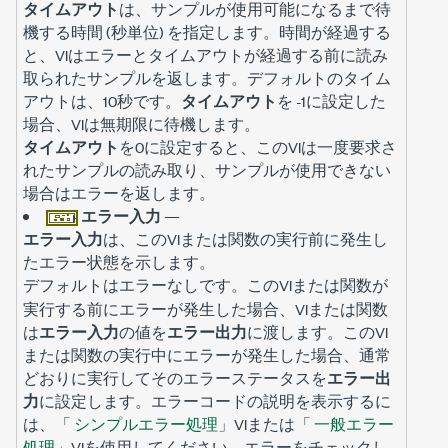
タイムアウト
は、サンプルが使用可能になるまで待
機する時間 (秒単位) を指定します。時間が経過する
と、VIはエラーとタイムアウトが経過する前に読み
取られたサンプルを返します。デフォルトのタイム
アウトは、10秒です。
タイムアウト
を -1に設定した
場合、VIは無期限に待機します。
タイムアウト
を0に設定すると、このVIは一度要求さ
れたサンプルの読み取り、サンプルが使用できない
場合はエラーを返します。
エラー入力
—
エラー入力
は、このVIまたは関数の実行前に発生し
たエラー状態を示します。
デフォルトは
です。このVIまたは関数が
エラーなし
実行する前にエラーが発生した場合、VIまたは関数
は
エラー入力
の値を
エラー出力
に渡します。このVI
または関数の実行中にエラーが発生した場合、通常
どおりに実行してそのエラーステータスを
エラー出
力
に設定します。エラーコードの説明を表示するに
は、「
シンプルエラー処理
」VIまたは「
一般エラー
処理
」VIを使用してください。エラーをチェックし