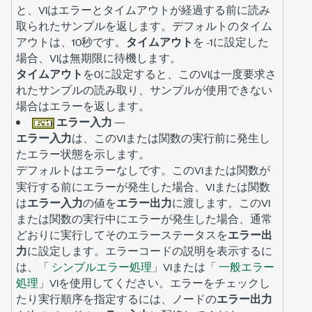
と、VIはエラーとタイムアウトが経過する前に読み
取られたサンプルを返します。デフォルトのタイム
アウトは、10秒です。
タイムアウト
を -1に設定した
場合、VIは無期限に待機します。
タイムアウト
を0に設定すると、このVIは一度要求さ
れたサンプルの読み取り、サンプルが使用できない
場合はエラーを返します。
エラー入力
—
エラー入力
は、このVIまたは関数の実行前に発生し
たエラー状態を示します。
デフォルトは
です。このVIまたは関数が
エラーなし
実行する前にエラーが発生した場合、VIまたは関数
は
エラー入力
の値を
エラー出力
に渡します。このVI
または関数の実行中にエラーが発生した場合、通常
どおりに実行してそのエラーステータスを
エラー出
力
に設定します。エラーコードの説明を表示するに
は、「
シンプルエラー処理
」VIまたは「
一般エラー
処理
」VIを使用してください。エラーをチェックし
たり実行順序を指定するには、ノードの
エラー出力