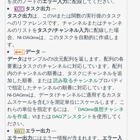
を次のノードの
エラー入力
に配線してください。
タスク出力
—
タスク出力
は、このVIまたは関数の実行後のタスク
へのリファレンスです。チャンネルまたはチャンネ
ルのリストを
タスク/チャンネル入力
に配線した場
合、NI-DAQmxは、このタスクを自動的に作成しま
す。
データ
—
データ
はサンプルの1次元配列を返します。配列の各
要素はタスクのチャンネルに対応しています。配列
内のチャンネルの順番は、タスクにチャンネルを追
加した順番、または
読み取るチャンネル
プロパティ
で指定したチャンネルの順番に対応しています。
NI-DAQmxは、データ (チャンネルに適用するカスタ
ムスケールを含む) を測定単位にスケールします。こ
れらの単位を指定するには、「
DAQmx仮想チャンネ
ルを作成
」VIまたは
DAQアシスタント
を使用してく
ださい。
エラー出力
—
エラー出力
にはエラー情報が含まれます。
エラー入