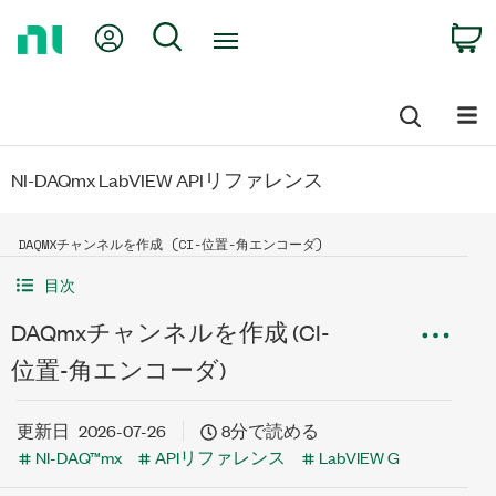
Return
My Account
Search
C
to
Home
Page
NI-DAQmx LabVIEW APIリファレンス
DAQMXチャンネルを作成 (CI-位置-角エンコーダ)
目次
DAQmxチャンネルを作成 (CI-
位置-角エンコーダ)
更新日
2026-07-26
8分で読める
NI-DAQ™mx
APIリファレンス
LabVIEW G