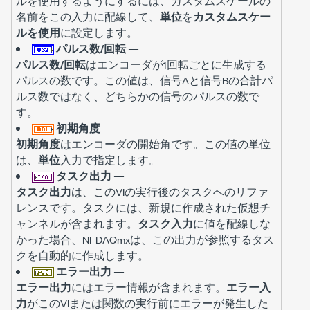
ルを使用するようにするには、カスタムスケールの
名前をこの入力に配線して、
単位
を
カスタムスケー
ルを使用
に設定します。
パルス数/回転
—
パルス数/回転
はエンコーダが1回転ごとに生成する
パルスの数です。この値は、信号Aと信号Bの合計パ
ルス数ではなく、どちらかの信号のパルスの数で
す。
初期角度
—
初期角度
はエンコーダの開始角です。この値の単位
は、
単位
入力で指定します。
タスク出力
—
タスク出力
は、このVIの実行後のタスクへのリファ
レンスです。タスクには、新規に作成された仮想チ
ャンネルが含まれます。
タスク入力
に値を配線しな
かった場合、NI-DAQmxは、この出力が参照するタス
クを自動的に作成します。
エラー出力
—
エラー出力
にはエラー情報が含まれます。
エラー入
力
がこのVIまたは関数の実行前にエラーが発生した