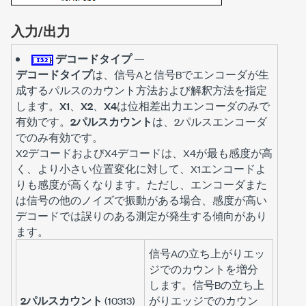
入力/出力
デコードタイプ
—
デコードタイプ
は、信号Aと信号Bでエンコーダが生
成するパルスのカウント方法および解釈方法を指定
します。
X1
、
X2
、
X4
は位相差出力エンコーダのみで
有効です。
2パルスカウント
は、2パルスエンコーダ
でのみ有効です。
X2デコードおよびX4デコードは、X4が最も感度が高
く、より小さい位置変化に対して、X1エンコードよ
りも感度が高くなります。ただし、エンコーダまた
は信号の他のノイズで振動がある場合、感度が高い
デコードでは誤りのある測定が発生する傾向があり
ます。
信号Aの立ち上がりエッ
ジでのカウントを増分
します。信号Bの立ち上
2パルスカウント
(10313)
がりエッジでのカウン