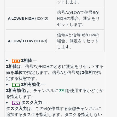
ットします。
信号AがLOWで信号Bが
A LOW/B HIGH
(10042)
HIGHの場合、測定をリ
セットします。
信号Aと信号BがLOWの
A LOW/B LOW
(10043)
場合、測定をリセット
します。
Z相値
—
Z相値
は、信号ZがHIGHのときに測定をリセットする
値を
単位
で指定します。信号Aと信号Bは
Z位相
で指
定する状態です。
Z相有効化
—
Z相有効化
は、チャンネルに
Z相
を使用するかどうか
を指定します。
タスク入力
—
タスク入力
は、このVIが作成する仮想チャンネルに
追加するタスクを指定します。タスクを指定しない