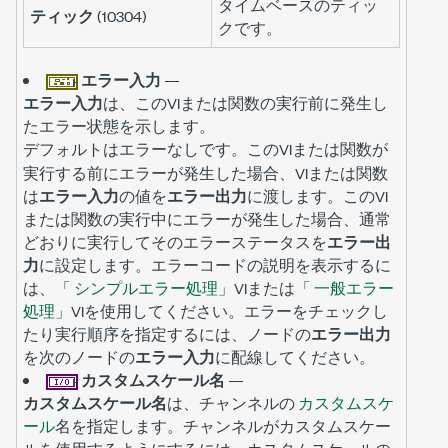
タイムベースのティッ
ティック
(10304)
クです。
エラー入力
—
エラー入力
は、このVIまたは関数の実行前に発生し
たエラー状態を示します。
デフォルトは
です。このVIまたは関数が
エラーなし
実行する前にエラーが発生した場合、VIまたは関数
は
エラー入力
の値を
エラー出力
に渡します。このVI
または関数の実行中にエラーが発生した場合、通常
どおりに実行してそのエラーステータスを
エラー出
力
に設定します。エラーコードの説明を表示するに
は、「
シンプルエラー処理
」VIまたは「
一般エラー
処理
」VIを使用してください。エラーをチェックし
たり実行順序を指定するには、ノードの
エラー出力
を次のノードの
エラー入力
に配線してください。
カスタムスケール名
—
カスタムスケール名
は、チャンネルの
カスタムスケ
ール
名を指定します。チャンネルがカスタムスケー