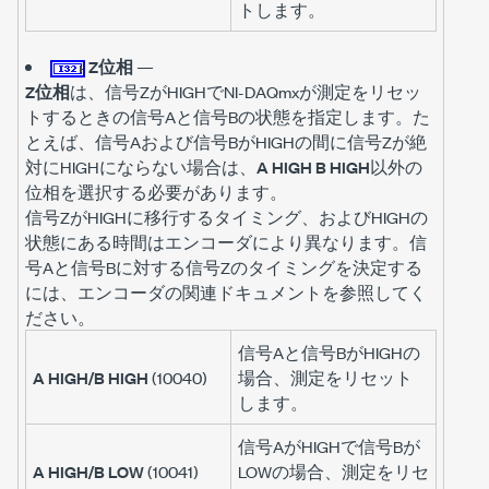
トします。
Z位相
—
Z位相
は、信号ZがHIGHでNI-DAQmxが測定をリセッ
トするときの信号Aと信号Bの状態を指定します。た
とえば、信号Aおよび信号BがHIGHの間に信号Zが絶
対にHIGHにならない場合は、
A HIGH B HIGH
以外の
位相を選択する必要があります。
信号ZがHIGHに移行するタイミング、およびHIGHの
状態にある時間はエンコーダにより異なります。信
号Aと信号Bに対する信号Zのタイミングを決定する
には、エンコーダの関連ドキュメントを参照してく
ださい。
信号Aと信号BがHIGHの
A HIGH/B HIGH
(10040)
場合、測定をリセット
します。
信号AがHIGHで信号Bが
A HIGH/B LOW
(10041)
LOWの場合、測定をリセ