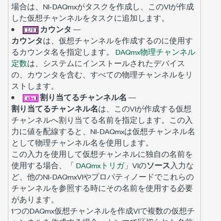
場合は、NI-DAQmxがタスクを作成し、このVIが作成
した仮想チャンネルをタスクに追加します。
カウンタ
—
カウンタ
は、仮想チャンネルを作成するのに使用す
るカウンタ名を指定します。
DAQmx物理チャンネル
定数
は、システムにインストールされたデバイス
の、カウンタを含む、すべての物理チャンネルをリ
ストします。
割り当てるチャンネル名
—
割り当てるチャンネル名
は、このVIが作成する仮想
チャンネルへ割り当てる名前を指定します。この入
力に値を配線すると、NI-DAQmxは仮想チャンネル名
として物理チャンネル名を使用します。
この入力を使用して仮想チャンネルに独自の名前を
使用する場合、「
DAQmxトリガ
」VIの
ソース
入力な
ど、他のNI-DAQmxVIやプロパティノードでこれらの
チャンネルを参照する時にその名前を使用する必要
があります。
1つのDAQmx仮想チャンネルを作成VIで複数の仮想チ