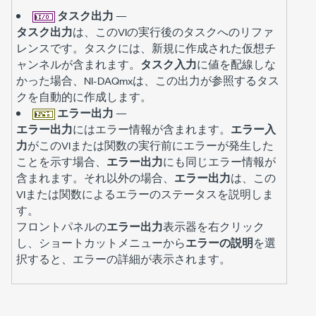
タスク出力
—
タスク出力
は、このVIの実行後のタスクへのリファ
レンスです。タスクには、新規に作成された仮想チ
ャンネルが含まれます。
タスク入力
に値を配線しな
かった場合、NI-DAQmxは、この出力が参照するタス
クを自動的に作成します。
エラー出力
—
エラー出力
にはエラー情報が含まれます。
エラー入
力
がこのVIまたは関数の実行前にエラーが発生した
ことを示す場合、
エラー出力
にも同じエラー情報が
含まれます。それ以外の場合、
エラー出力
は、この
VIまたは関数によるエラーのステータスを説明しま
す。
フロントパネルの
エラー出力
表示器を右クリック
し、ショートカットメニューから
エラーの説明
を選
択すると、エラーの詳細が表示されます。