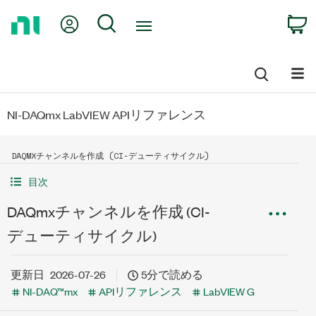
Return
My Account
Search
C
to
Home
Page
NI-DAQmx LabVIEW APIリファレンス
DAQMXチャンネルを作成 (CI-デューティサイクル)
目次
DAQmxチャンネルを作成 (CI-
デューティサイクル)
更新日
2026-07-26
5分で読める
NI-DAQ™mx
APIリファレンス
LabVIEW G