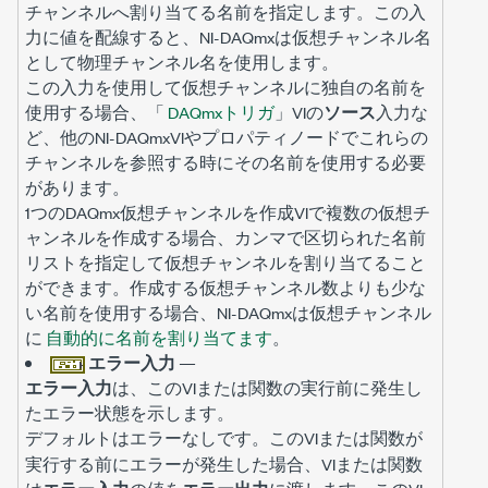
チャンネルへ割り当てる名前を指定します。この入
力に値を配線すると、NI-DAQmxは仮想チャンネル名
として物理チャンネル名を使用します。
この入力を使用して仮想チャンネルに独自の名前を
使用する場合、「
DAQmxトリガ
」VIの
ソース
入力な
ど、他のNI-DAQmxVIやプロパティノードでこれらの
チャンネルを参照する時にその名前を使用する必要
があります。
1つのDAQmx仮想チャンネルを作成VIで複数の仮想チ
ャンネルを作成する場合、カンマで区切られた名前
リストを指定して仮想チャンネルを割り当てること
ができます。作成する仮想チャンネル数よりも少な
い名前を使用する場合、NI-DAQmxは仮想チャンネル
に
自動的に名前を割り当てます
。
エラー入力
—
エラー入力
は、このVIまたは関数の実行前に発生し
たエラー状態を示します。
デフォルトは
です。このVIまたは関数が
エラーなし
実行する前にエラーが発生した場合、VIまたは関数