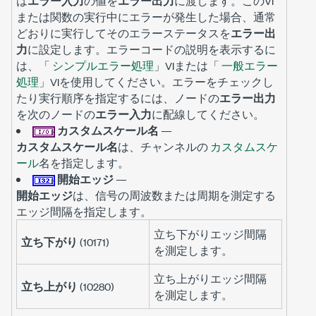
は
エラー入力
の値を
エラー出力
に渡します。このVI
または関数の実行中にエラーが発生した場合、通常
どおりに実行してそのエラーステータスを
エラー出
力
に設定します。エラーコードの説明を表示するに
は、「
シンプルエラー処理
」VIまたは「
一般エラー
処理
」VIを使用してください。エラーをチェックし
たり実行順序を指定するには、ノードの
エラー出力
を次のノードの
エラー入力
に配線してください。
カスタムスケール名
—
カスタムスケール名
は、チャンネルの
カスタムスケ
ール
名を指定します。
開始エッジ
—
開始エッジ
は、信号の周波数または周期を測定する
エッジ間隔を指定します。
立ち下がりエッジ間隔
立ち下がり
(10171)
を測定します。
立ち上がりエッジ間隔
立ち上がり
(10280)
を測定します。