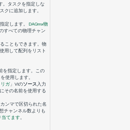
す。タスクを指定しな
タスクに追加します。
指定します。
DAQmx物
のすべての物理チャン
ることもできます。物
を使用して配列をリスト
前を指定します。この
名を使用します。
トリガ
」VIの
ソース
入力
る時にその名前を使用する
、カンマで区切られた名
想チャンネル数よりも
り当てます
。