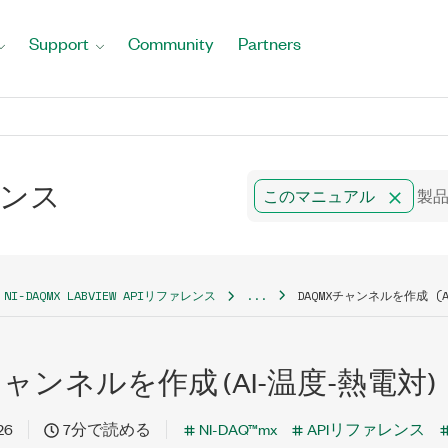
Support
Community
Partners
ァレンス
このマニュアル
NI-DAQMX LABVIEW APIリファレンス
...
DAQMXチャンネルを作成 (
チャンネルを作成 (AI-温度-熱電対)
26
7分で読める
NI-DAQ™mx
APIリファレンス