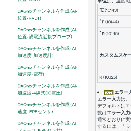
単位
は、温度測
℃
(10143)
DAQmxチャンネルを作成 (AI-
位置-RVDT)
ﾟF
(10144)
DAQmxチャンネルを作成 (AI-
ﾟR
(10145)
位置-渦電流近接プローブ)
DAQmxチャンネルを作成 (AI-
カスタムスケ
加速度-加速度計)
DAQmxチャンネルを作成 (AI-
加速度-電荷)
K
(10325)
DAQmxチャンネルを作成 (AI-
エラー
加速度-4線式DC電圧)
エラー入力
は、
DAQmxチャンネルを作成 (AI-
デフォルトは
エ
速度-IEPEセンサ)
数は
エラー入力
通常どおりに実
DAQmxチャンネルを作成 (AI-
するには、「
シ
フォース-IEPEセンサ)