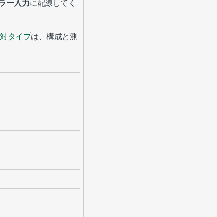
ラー入力
に配線してく
対タイプ
は、構成と測