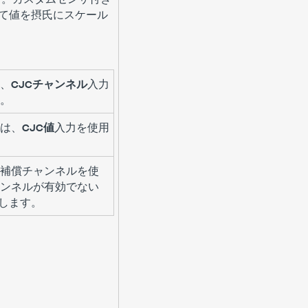
て値を摂氏にスケール
、
CJCチャンネル
入力
。
は、
CJC値
入力を使用
補償チャンネルを使
ンネルが有効でない
返します。