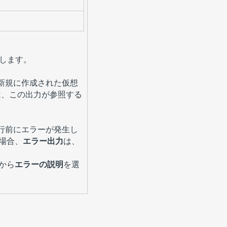
します。
新規に作成された仮想
xは、この出力が参照する
実行前にエラーが発生し
場合、
エラー出力
は、
から
エラーの説明
を選