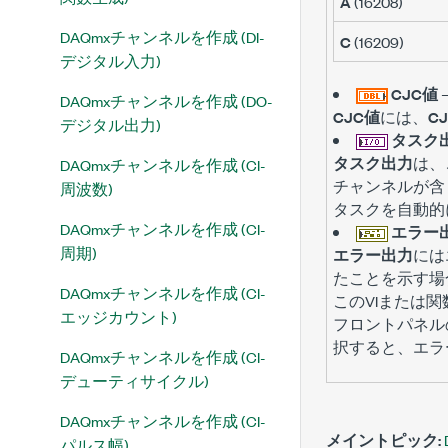
A
(16208)
DAQmxチャンネルを作成 (DI-
C
(16209)
デジタル入力)
CJC値
DAQmxチャンネルを作成 (DO-
CJC値
には、
C
デジタル出力)
タスク
タスク出力
は、
DAQmxチャンネルを作成 (CI-
チャンネルが含
周波数)
タスクを自動的
DAQmxチャンネルを作成 (CI-
エラー
周期)
エラー出力
には
たことを示す場
DAQmxチャンネルを作成 (CI-
このVIまたは
エッジカウント)
フロントパネル
択すると、エラ
DAQmxチャンネルを作成 (CI-
デューティサイクル)
DAQmxチャンネルを作成 (CI-
メイントピック:
パルス幅)