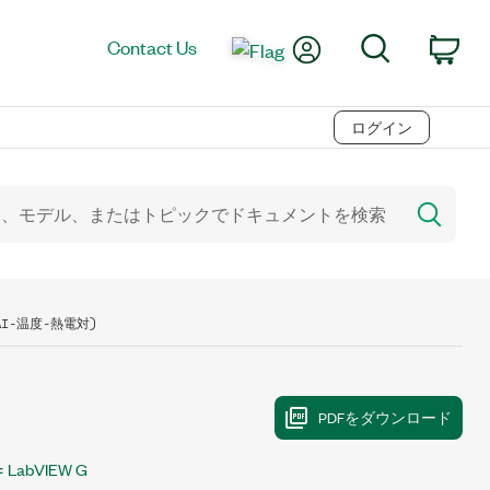
My Account
Search
Contact Us
Car
ログイン
AI-温度-熱電対)
LabVIEW G