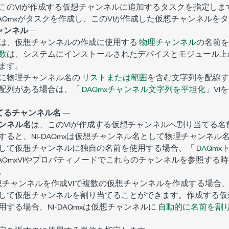
このVIが作成する仮想チャンネルに追加するタスクを指定しま
-DAQmxがタスクを作成し、このVIが作成した仮想チャンネルを
ャンネル
—
は、仮想チャンネルの作成に使用する
物理チャンネル
の名前を
数
は、システムにインストールされたデバイスとモジュール上
ます。
に物理チャンネル名の
リストまたは範囲
を含む文字列を配線す
配列がある場合は、「
DAQmxチャンネル文字列を平坦化
」VI
てるチャンネル名
—
ンネル名
は、このVIが作成する仮想チャンネルへ割り当てる名
すると、NI-DAQmxは仮想チャンネル名として物理チャンネル
して仮想チャンネルに独自の名前を使用する場合、「
DAQmx
-DAQmxVIやプロパティノードでこれらのチャンネルを参照す
。
x仮想チャンネルを作成VIで複数の仮想チャンネルを作成する場合
して仮想チャンネルを割り当てることができます。作成する仮
する場合、NI-DAQmxは仮想チャンネルに
自動的に名前を割