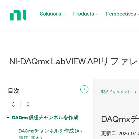
Return
to
Solutions
Products
Perspectives
Home
Page
NI-DAQmx LabVIEW APIリファレン
NI-DAQmx LabVIEW APIリフ
ス
DAQmx - データ収集VIおよび関数
DAQmx Task Name
目次
製品ドキュメント
DAQmx Global Channel
DAQmx
DAQmx仮想チャンネルを作成
DAQmxチャンネルを作成 (AI-
更新日
2026-07-
電圧-基本)