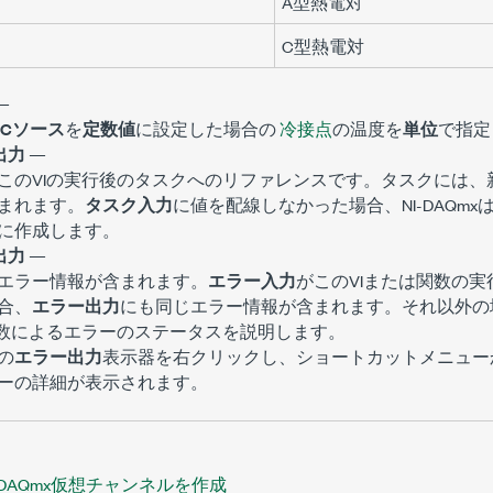
A型熱電対
C型熱電対
—
JCソース
を
定数値
に設定した場合の
冷接点
の温度を
単位
で指定
出力
—
このVIの実行後のタスクへのリファレンスです。タスクには、
まれます。
タスク入力
に値を配線しなかった場合、NI-DAQm
に作成します。
出力
—
エラー情報が含まれます。
エラー入力
がこのVIまたは関数の
合、
エラー出力
にも同じエラー情報が含まれます。それ以外の
関数によるエラーのステータスを説明します。
の
エラー出力
表示器を右クリックし、ショートカットメニュー
ーの詳細が表示されます。
DAQmx仮想チャンネルを作成