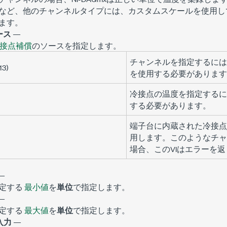
など、他のチャンネルタイプには、カスタムスケールを使用し
ます。
ース
—
接点補償
のソースを指定します。
チャンネルを指定するには
13)
を使用する必要があります
冷接点の温度を指定するに
する必要があります。
端子台に内蔵された冷接点
用します。このようなチャ
場合、このVIはエラーを
—
定する
最小値
を
単位
で指定します。
—
定する
最大値
を
単位
で指定します。
入力
—