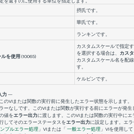
定を返すのに使用する単位を指定します。
摂氏です。
華氏です。
ランキンです。
カスタムスケールで指定す
を選択する場合は、
カスタ
ールを使用
(10065)
カスタムスケール名を配線
す。
ケルビンです。
入力
—
このVIまたは関数の実行前に発生したエラー状態を示します。
です。このVIまたは関数が実行する前にエラーが発生
ラーなし
の値を
エラー出力
に渡します。このVIまたは関数の実行中に
行してそのエラーステータスを
エラー出力
に設定します。エラ
ンプルエラー処理
」VIまたは「
一般エラー処理
」VIを使用し