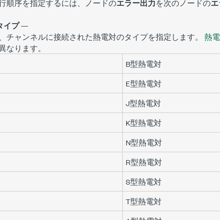
行順序を指定するには、ノードの
エラー出力
を次のノードの
エ
タイプ
—
、チャンネルに接続された熱電対のタイプを指定します。
熱電
異なります。
B型熱電対
E型熱電対
J型熱電対
K型熱電対
N型熱電対
R型熱電対
S型熱電対
T型熱電対