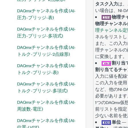
タスク入力
は、
い場合は、NI
DAQmxチャンネルを作成 (AI-
物理チ
圧力-ブリッジ-表)
物理チャンネル
DAQmxチャンネルを作成 (AI-
理チャンネル定
圧力-ブリッジ-多項式)
ネルをリストし
また、この入力
DAQmxチャンネルを作成 (AI-
理チャンネルの
トルク-ブリッジ-2点線形)
に変換します。
割り当
DAQmxチャンネルを作成 (AI-
割り当てるチャ
トルク-ブリッジ-表)
入力に値を配線
この入力を使用
DAQmxチャンネルを作成 (AI-
など、他のNI
トルク-ブリッジ-多項式)
必要があります
DAQmxチャンネルを作成 (AI-
1つのDAQm
周波数-電圧)
前リストを指定
少ない名前を使用
DAQmxチャンネルを作成 (AI-
単位
—
位置-LVDT)