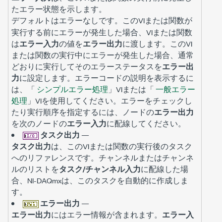
たエラー状態を示します。
デフォルトは
です。このVIまたは関数が
エラーなし
実行する前にエラーが発生した場合、VIまたは関数
は
エラー入力
の値を
エラー出力
に渡します。このVI
または関数の実行中にエラーが発生した場合、通常
どおりに実行してそのエラーステータスを
エラー出
力
に設定します。エラーコードの説明を表示するに
は、「
シンプルエラー処理
」VIまたは「
一般エラー
処理
」VIを使用してください。エラーをチェックし
たり実行順序を指定するには、ノードの
エラー出力
を次のノードの
エラー入力
に配線してください。
タスク出力
—
タスク出力
は、このVIまたは関数の実行後のタスク
へのリファレンスです。チャンネルまたはチャンネ
ルのリストを
タスク/チャンネル入力
に配線した場
合、NI-DAQmxは、このタスクを自動的に作成しま
す。
エラー出力
—
エラー出力
にはエラー情報が含まれます。
エラー入