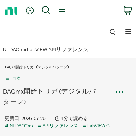
Return
My Account
Search
C
to
Home
Page
NI-DAQmx LabVIEW APIリファレンス
DAQMX開始トリガ (デジタルパターン)
目次
DAQmx開始トリガ (デジタルパ
ターン)
更新日
2026-07-26
4分で読める
NI-DAQ™mx
APIリファレンス
LabVIEW G