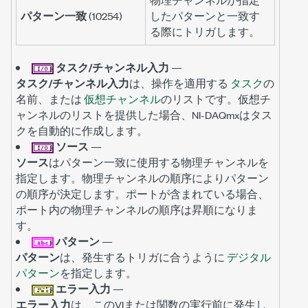
パターン一致
(10254)
したパターンと一致す
る際にトリガします。
タスク/チャンネル入力
—
タスク/チャンネル入力
は、操作を適用する
タスク
の
名前、または
仮想チャンネル
のリストです。仮想チ
ャンネルのリストを提供した場合、NI-DAQmxはタス
クを自動的に作成します。
ソース
—
ソース
はパターン一致に使用する物理チャンネルを
指定します。物理チャンネルの順序によりパターン
の順序が決定します。ポートが含まれている場合、
ポート内の物理チャンネルの順序は昇順になりま
す。
パターン
—
パターン
は、発生するトリガに合うように
デジタル
パターン
を指定します。
エラー入力
—
エラー入力
は、このVIまたは関数の実行前に発生し