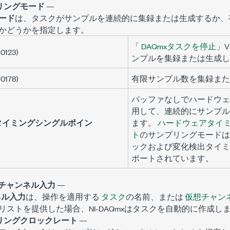
リングモード
—
ード
は、タスクがサンプルを連続的に集録または生成するか、
かどうかを指定します。
「
DAQmxタスクを停止
」
10123)
ンプルを集録または生成し
10178)
有限サンプル数を集録また
バッファなしでハードウェ
用して、連続的にサンプル
タイミングシングルポイン
ます。
ハードウェアタイ
ト
のサンプリングモードは
ックおよび変化検出タイミ
ポートされています。
/チャンネル入力
—
ネル入力
は、操作を適用する
タスク
の名前、または
仮想チャン
リストを提供した場合、NI-DAQmxはタスクを自動的に作成し
リングクロックレート
—