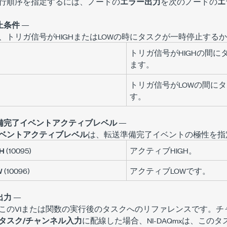
行順序を指定するには、ノードの
エラー出力
を次のノードの
エ
止条件
—
、トリガ信号がHIGHまたはLOWの時にタスクが一時停止する
トリガ信号がHIGHの間
ます。
トリガ信号がLOWの間に
す。
備完了イベントアクティブレベル
—
ベントアクティブレベル
は、転送準備完了イベントの極性を指
H
(10095)
アクティブHIGH。
W
(10096)
アクティブLOWです。
出力
—
このVIまたは関数の実行後のタスクへのリファレンスです。チ
タスク/チャンネル入力
に配線した場合、NI-DAQmxは、この