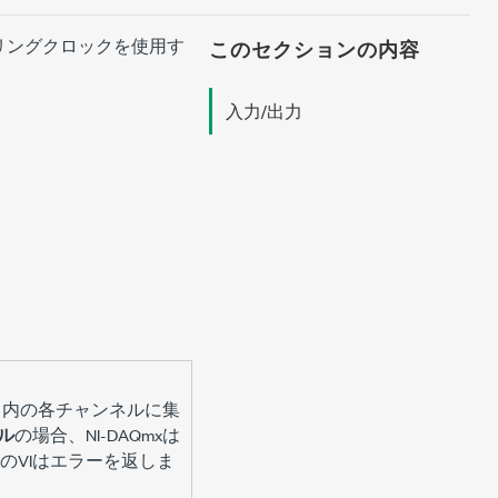
リングクロックを使用す
このセクションの内容
入力/出力
ク内の各チャンネルに集
ル
の場合、NI-DAQmxは
のVIはエラーを返しま