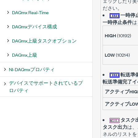
ェックしたり実
ださい。
DAQmx Real-Time
一時停
一時停止条件
は
DAQmxデバイス構成
HIGH
(10192)
DAQmx上級タスクオプション
DAQmx上級
LOW
(10214)
NI-DAQmxプロパティ
転送準
転送準備完了イ
デバイスでサポートされているプ
ロパティ
アクティブHIG
アクティブLO
タスク
タスク出力
は、
ネルのリストを