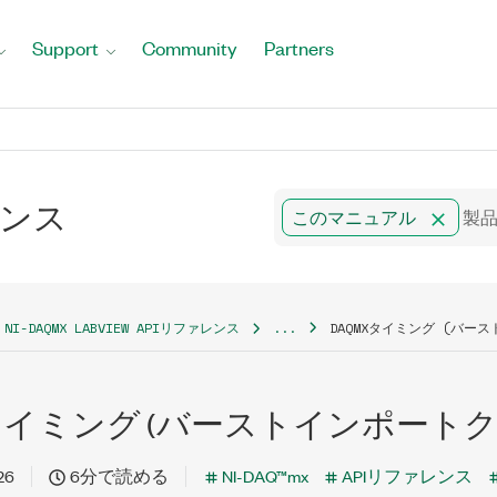
Support
Community
Partners
ァレンス
このマニュアル
NI-DAQMX LABVIEW APIリファレンス
...
DAQMXタイミング (バー
xタイミング (バーストインポートク
26
6分で読める
NI-DAQ™mx
APIリファレンス