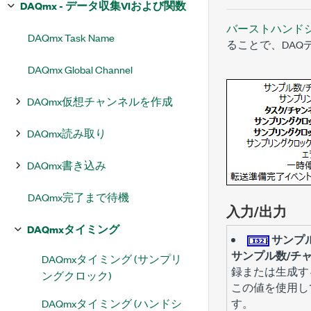
DAQmx - データ収集VIおよび関数
バーストハンド
DAQmx Task Name
ることで、DA
DAQmx Global Channel
DAQmx仮想チャンネルを作成
DAQmx読み取り
DAQmx書き込み
DAQmx完了まで待機
入力/出力
DAQmxタイミング
サンプ
サンプル数/チ
DAQmxタイミング (サンプリ
録または生成す
ングクロック)
この値を使用し
DAQmxタイミング (ハンドシ
す。