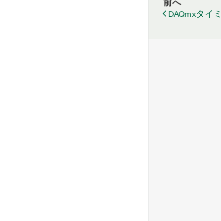
前へ
DAQmxタイ