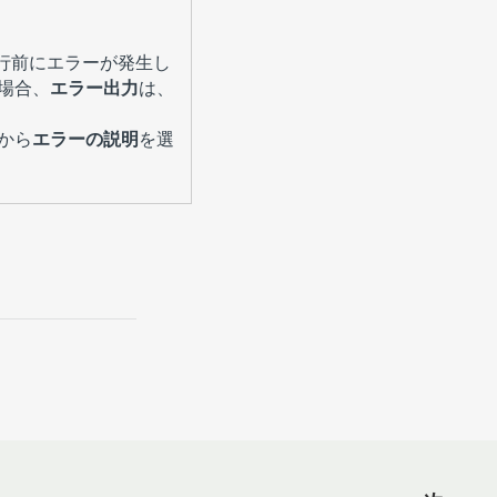
実行前にエラーが発生し
場合、
エラー出力
は、
から
エラーの説明
を選