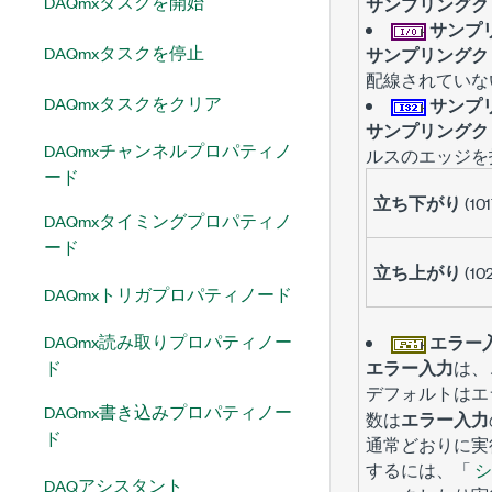
DAQmxタスクを開始
サンプリングク
サンプ
DAQmxタスクを停止
サンプリングク
配線されていな
DAQmxタスクをクリア
サンプ
サンプリングク
DAQmxチャンネルプロパティノ
ルスのエッジを
ード
立ち下がり
(101
DAQmxタイミングプロパティノ
ード
立ち上がり
(10
DAQmxトリガプロパティノード
DAQmx読み取りプロパティノー
エラー
ド
エラー入力
は、
デフォルトは
エ
DAQmx書き込みプロパティノー
数は
エラー入力
ド
通常どおりに実
するには、「
シ
DAQアシスタント