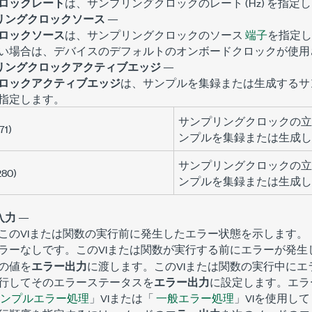
ロックレート
は、サンプリングクロックのレート (Hz) を指定
リングクロックソース
—
ロックソース
は、サンプリングクロックのソース
端子
を指定し
い場合は、デバイスのデフォルトのオンボードクロックが使用
リングクロックアクティブエッジ
—
ロックアクティブエッジ
は、サンプルを集録または生成するサ
指定します。
サンプリングクロックの立
71)
ンプルを集録または生成し
サンプリングクロックの立
280)
ンプルを集録または生成し
入力
—
このVIまたは関数の実行前に発生したエラー状態を示します。
です。このVIまたは関数が実行する前にエラーが発生
ラーなし
の値を
エラー出力
に渡します。このVIまたは関数の実行中に
行してそのエラーステータスを
エラー出力
に設定します。エラ
ンプルエラー処理
」VIまたは「
一般エラー処理
」VIを使用し