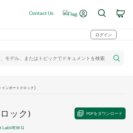
My Account
Search
Contact Us
Car
ログイン
ストインポートクロック)
ロック)
LabVIEW G