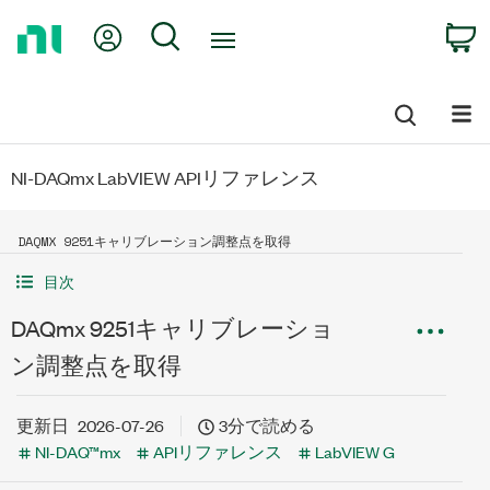
Return
My Account
Search
C
to
Home
Page
NI-DAQmx LabVIEW APIリファレンス
DAQMX 9251キャリブレーション調整点を取得
目次
DAQmx 9251キャリブレーショ
ン調整点を取得
更新日
2026-07-26
3分で読める
NI-DAQ™mx
APIリファレンス
LabVIEW G