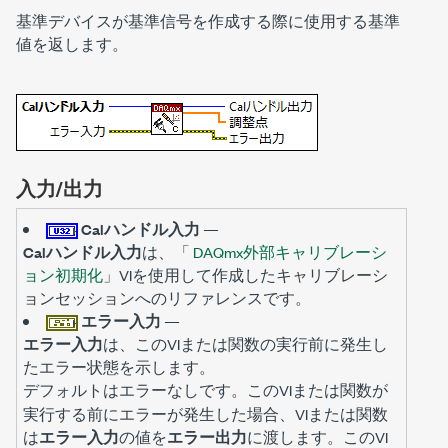
基準デバイスが基準信号を作成する際に使用する基準
値を返します。
入力/出力
Calハンドル入力
—
Calハンドル入力
は、「
DAQmx外部キャリブレーシ
ョン初期化
」VIを使用して作成したキャリブレーシ
ョンセッションへのリファレンスです。
エラー入力
—
エラー入力
は、このVIまたは関数の実行前に発生し
たエラー状態を示します。
デフォルトは
です。このVIまたは関数が
エラーなし
実行する前にエラーが発生した場合、VIまたは関数
は
エラー入力
の値を
エラー出力
に渡します。このVI