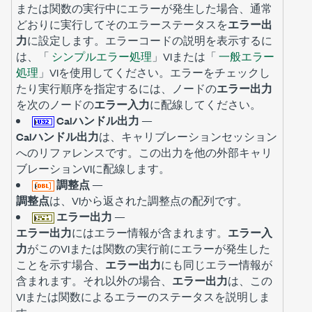
または関数の実行中にエラーが発生した場合、通常
どおりに実行してそのエラーステータスを
エラー出
力
に設定します。エラーコードの説明を表示するに
は、「
シンプルエラー処理
」VIまたは「
一般エラー
処理
」VIを使用してください。エラーをチェックし
たり実行順序を指定するには、ノードの
エラー出力
を次のノードの
エラー入力
に配線してください。
Calハンドル出力
—
Calハンドル出力
は、キャリブレーションセッション
へのリファレンスです。この出力を他の外部キャリ
ブレーションVIに配線します。
調整点
—
調整点
は、VIから返された調整点の配列です。
エラー出力
—
エラー出力
にはエラー情報が含まれます。
エラー入
力
がこのVIまたは関数の実行前にエラーが発生した
ことを示す場合、
エラー出力
にも同じエラー情報が
含まれます。それ以外の場合、
エラー出力
は、この
VIまたは関数によるエラーのステータスを説明しま