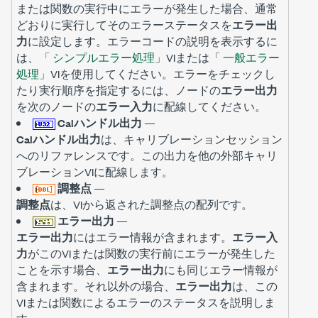
または関数の実行中にエラーが発生した場合、通常
どおりに実行してそのエラーステータスを
エラー出
力
に設定します。エラーコードの説明を表示するに
は、「
シンプルエラー処理
」VIまたは「
一般エラー
処理
」VIを使用してください。エラーをチェックし
たり実行順序を指定するには、ノードの
エラー出力
を次のノードの
エラー入力
に配線してください。
Calハンドル出力
—
Calハンドル出力
は、キャリブレーションセッション
へのリファレンスです。この出力を他の外部キャリ
ブレーションVIに配線します。
調整点
—
調整点
は、VIから返された調整点の配列です。
エラー出力
—
エラー出力
にはエラー情報が含まれます。
エラー入
力
がこのVIまたは関数の実行前にエラーが発生した
ことを示す場合、
エラー出力
にも同じエラー情報が
含まれます。それ以外の場合、
エラー出力
は、この
VIまたは関数によるエラーのステータスを説明しま