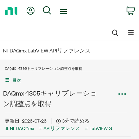
Return
My Account
Search
C
to
Home
Page
NI-DAQmx LabVIEW APIリファレンス
DAQMX 4305キャリブレーション調整点を取得
目次
DAQmx 4305キャリブレーショ
ン調整点を取得
更新日
2026-07-26
3分で読める
NI-DAQ™mx
APIリファレンス
LabVIEW G