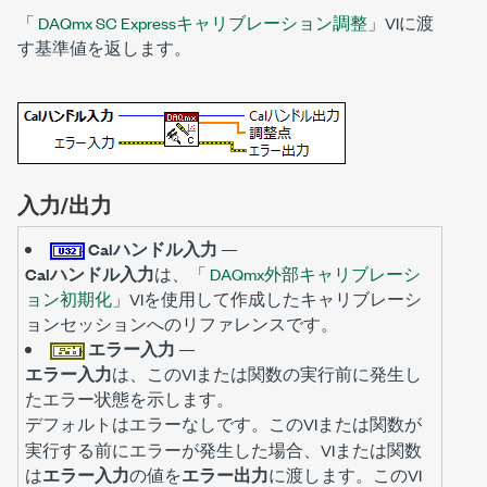
「
DAQmx SC Expressキャリブレーション調整
」VIに渡
す基準値を返します。
入力/出力
Calハンドル入力
—
Calハンドル入力
は、「
DAQmx外部キャリブレーシ
ョン初期化
」VIを使用して作成したキャリブレーシ
ョンセッションへのリファレンスです。
エラー入力
—
エラー入力
は、このVIまたは関数の実行前に発生し
たエラー状態を示します。
デフォルトは
です。このVIまたは関数が
エラーなし
実行する前にエラーが発生した場合、VIまたは関数
は
エラー入力
の値を
エラー出力
に渡します。このVI