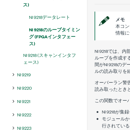
ス)
NI 9218データレート
メモ
本コン
NI 9218のループタイミン
情報に
グ (FPGAインタフェー
ス)
NI 9218では
NI 9218 (スキャンインタフ
ループを作成す
ェース)
間がNI 9218
ルの読み取りを
NI 9219
オーバーラン警告と
NI 9220
読み取ったとき
この関数でオー
NI 9221
NI 9218
NI 9222
モジュールか
行されている
NI 9223