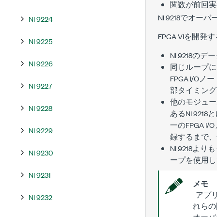
関数が前回実
NI 9218でオ
NI 9224
FPGA VIを
NI 9225
NI 921
NI 9226
同じループに
FPGA I/
NI 9227
部タイミング
他のモジュー
NI 9228
あるNI 9
一のFPGA 
NI 9229
録するまで、
NI 9218
NI 9230
ープを使用し
NI 9231
メモ
アプリ
NI 9232
れらの
オーバ