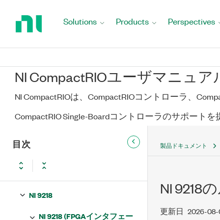
Return
NI 9210
to
Solutions
Products
Perspectives
Home
NI 9211
Page
NI 9212
NI CompactRIOユーザマニュア
NI 9213
NI CompactRIOは、CompactRIOコントローラ、Co
NI 9214
CompactRIO Single-Boardコントローラのサポー
NI 9215
目次
製品ドキュメント
NI 9216
NI 9217
NI 92
NI 9218
更新日
2026-08-
NI 9218 (FPGAインタフェー