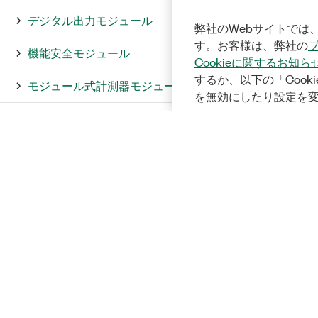
デジタル出力モジュール
弊社のWebサイトでは、
す。お客様は、弊社の
機能安全モジュール
Cookieに関するお知ら
するか、以下の「Cooki
モジュール式計測器モジュール
を無効にしたり設定を
タイミングおよび同期モジュール
基準
CANインタフェースモジュール基
準
シリアルインタフェースモジュー
ル基準
Motionモジュールリファレンス
Single-Board RIOデバイスリファレ
ンス