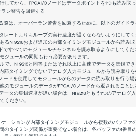
行してから、FPGA I/Oノードはデータポイントを1つも読み取
ーバーラン警告を回避する
開発する際は、オーバーラン警告を回避するために、以下のガイド
8のデータレートよりもループの実行速度が遅くならないようにして
あるNI 9218および追加の内部タイミングモジュールから読み
Oノードですべてのモジュールチャンネルを読み取るようにしてください
モジュールの同期も行う必要があります。
ルで、NI 9218と同等またはそれ以上に高速でデータを集録で
218と内部タイミングでないアナログ入力モジュールから読み取り
I/Oノードを使用してモジュールからのデータの読み取りを行う場合、
他のモジュールのデータがFPGA I/Oノードから返されること
よりもデータの集録速度が遅い場合は、NI 9218ともう1つのアナ
てください。
ケーションが内部タイミングモジュールから複数のバッファ
間のタイミング関係が重要でない場合は、各バッファの1番目
ーラン警告を無視できます。