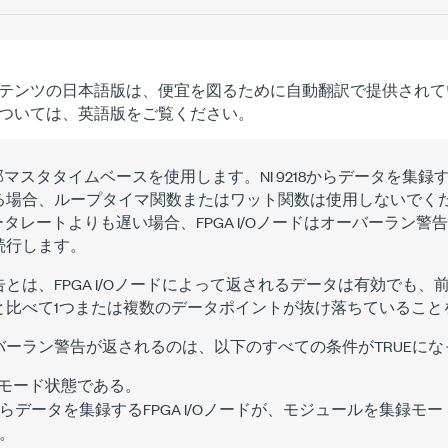
テンツの日本語版は、便宜を図るために自動翻訳で提供されて
ついては、英語版をご覧ください。
、内部マスタタイムベースを使用します。NI 9218からデータを集録
る場合、
ループタイマ
関数または
ワット
関数は使用しないでく
のデータレートよりも遅い場合、FPGA I/Oノードはオーバーラン
続行します。
は、FPGA I/Oノードによって返されるデータは有効でも、前回N
と比べて1つまたは複数のデータポイントが抜け落ちていること
バーラン警告が返されるのは、以下のすべての条件がTRUEに
が集録モード状態である。
らデータを集録するFPGA I/Oノードが、モジュールを集録モ
。