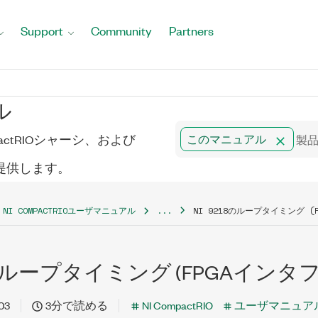
Support
Community
Partners
ル
mpactRIOシャーシ、および
このマニュアル
トを提供します。
NI COMPACTRIOユーザマニュアル
...
NI 9218のループタイミング (
18のループタイミング (FPGAインタ
03
3分で読める
NI CompactRIO
ユーザマニュア