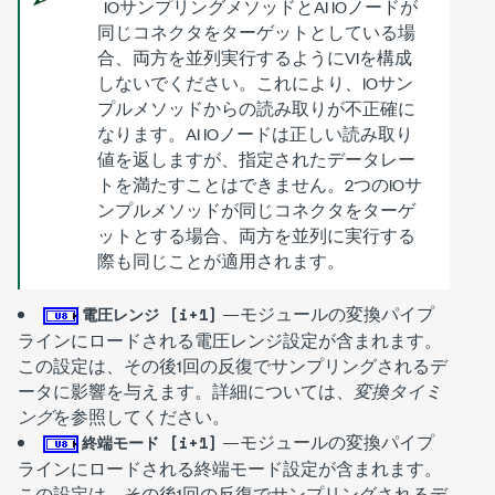
IOサンプリングメソッドとAI IOノードが
同じコネクタをターゲットとしている場
合、両方を並列実行するようにVIを構成
しないでください。これにより、IOサン
プルメソッドからの読み取りが不正確に
なります。AI IOノードは正しい読み取り
値を返しますが、指定されたデータレー
トを満たすことはできません。2つのIOサ
ンプルメソッドが同じコネクタをターゲ
ットとする場合、両方を並列に実行する
際も同じことが適用されます。
—モジュールの変換パイプ
電圧レンジ [i+1]
ラインにロードされる電圧レンジ設定が含まれます。
この設定は、その後1回の反復でサンプリングされるデ
ータに影響を与えます。詳細については、
変換タイミ
ング
を参照してください。
—モジュールの変換パイプ
終端モード [i+1]
ラインにロードされる終端モード設定が含まれます。
この設定は、その後1回の反復でサンプリングされるデ