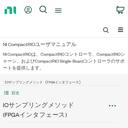
Return
My Account
Search
C
to
Home
Page
NI CompactRIOユーザマニュアル
NI CompactRIOは、CompactRIOコントローラ、CompactRIOシ
ャーシ、およびCompactRIO Single-Boardコントローラのサポ
ートを提供します。
IOサンプリングメソッド (FPGAインタフェース)
目次
IOサンプリングメソッド
(FPGAインタフェース)