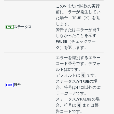
このVIまたは関数の実行
前にエラーが発生してい
た場合、
（X）を返
TRUE
します。
ステータス
警告またはエラーが発生
しなかったことを示す
（チェックマー
FALSE
ク）を返します。
エラーを識別するエラー
コード番号です。デフォ
ルトは
0
です。
デフォルトは
です。
0
ステータスが
の場
TRUE
符号
合、符号はゼロ以外の
エ
ラーコード
です。
ステータスが
の場
FALSE
合、符号は
または警
0
告コードです。