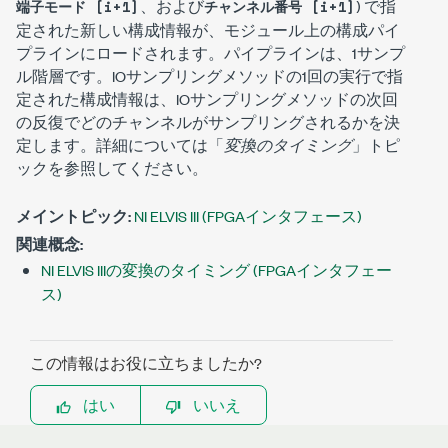
、および
) で指
端子モード [i+1]
チャンネル番号 [i+1]
定された新しい構成情報が、モジュール上の構成パイ
プラインにロードされます。パイプラインは、1サンプ
ル階層です。
IOサンプリング
メソッドの1回の実行で指
定された構成情報は、
IOサンプリング
メソッドの次回
の反復でどのチャンネルがサンプリングされるかを決
定します。詳細については「
変換のタイミング
」トピ
ックを参照してください。
メイントピック:
NI ELVIS III (FPGAインタフェース)
関連概念:
NI ELVIS IIIの変換のタイミング (FPGAインタフェー
ス)
この情報はお役に立ちましたか?
はい
いいえ