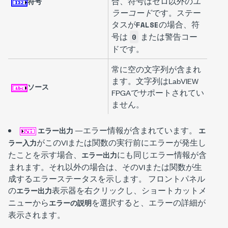
合、符号はゼロ以外の
エ
符号
ラーコード
です。ステー
タスが
の場合、符
FALSE
号は
または警告コー
0
ドです。
常に空の文字列が含まれ
ます。文字列はLabVIEW
ソース
FPGAでサポートされてい
ません。
—エラー情報が含まれています。
エラー出力
エ
がこのVIまたは関数の実行前にエラーが発生し
ラー入力
たことを示す場合、
にも同じエラー情報が含
エラー出力
まれます。それ以外の場合は、そのVIまたは関数が生
成するエラーステータスを示します。 フロントパネル
の
表示器を右クリックし、ショートカットメ
エラー出力
ニューから
を選択すると、エラーの詳細が
エラーの説明
表示されます。