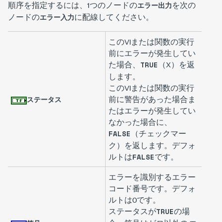
順序を指定するには、1つのノードの
を次の
エラー出力
ノードの
に配線してください。
エラー入力
このVIまたは関数の実行
前にエラーが発生してい
た場合、
（X）を返
TRUE
します。
このVIまたは関数の実行
前に警告があった場合ま
ステータス
たはエラーが発生してい
なかった場合に、
（チェックマー
FALSE
ク）を返します。デフォ
ルトは
です。
FALSE
エラーを識別するエラー
コード番号です。デフォ
ルトは
0
です。
ステータスが
の場
TRUE