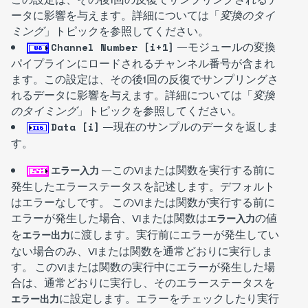
ータに影響を与えます。詳細については「
変換のタイ
ミング
」トピックを参照してください。
—モジュールの変換
Channel Number [i+1]
パイプラインにロードされるチャンネル番号が含まれ
ます。この設定は、その後1回の反復でサンプリングさ
れるデータに影響を与えます。詳細については「
変換
のタイミング
」トピックを参照してください。
—現在のサンプルのデータを返しま
Data [i]
す。
—このVIまたは関数を実行する前に
エラー入力
発生したエラーステータスを記述します。デフォルト
は
エラーなし
です。 このVIまたは関数が実行する前に
エラーが発生した場合、VIまたは関数は
の値
エラー入力
を
に渡します。実行前にエラーが発生してい
エラー出力
ない場合のみ、VIまたは関数を通常どおりに実行しま
す。 このVIまたは関数の実行中にエラーが発生した場
合は、通常どおりに実行し、そのエラーステータスを
に設定します。エラーをチェックしたり実行
エラー出力