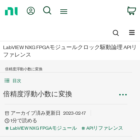
Return
My Account
Search
C
to
Home
Page
LabVIEW NXG FPGAモジュールクロック駆動論理 APIリ
ファレンス
倍精度浮動小数に変換
目次
倍精度浮動小数に変換
アーカイブ済み
更新日
2023-02-17
1分で読める
LabVIEW NXG FPGAモジュール
APIリファレンス