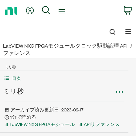
Return
My Account
Search
C
to
Home
Page
LabVIEW NXG FPGAモジュールクロック駆動論理 APIリ
ファレンス
ミリ秒
目次
ミリ秒
アーカイブ済み
更新日
2023-02-17
1分で読める
LabVIEW NXG FPGAモジュール
APIリファレンス