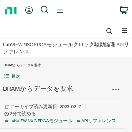
Return
My Account
Search
C
to
Home
Page
LabVIEW NXG FPGAモジュールクロック駆動論理 APIリ
ファレンス
DRAMからデータを要求
目次
DRAMからデータを要求
アーカイブ済み
更新日
2023-02-17
3分で読める
LabVIEW NXG FPGAモジュール
APIリファレンス