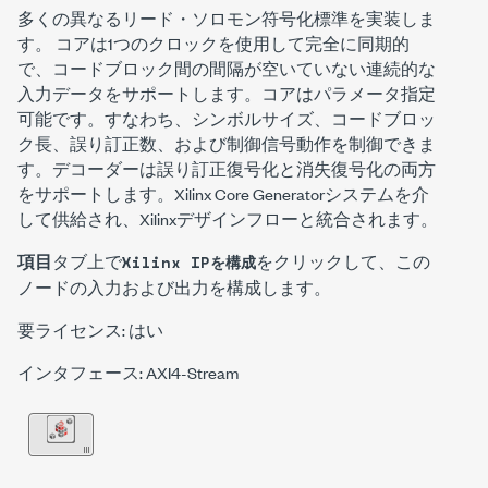
多くの異なるリード・ソロモン符号化標準を実装しま
す。
コアは1つのクロックを使用して完全に同期的
で、コードブロック間の間隔が空いていない連続的な
入力データをサポートします。コアはパラメータ指定
可能です。すなわち、シンボルサイズ、コードブロッ
ク長、誤り訂正数、および制御信号動作を制御できま
す。デコーダーは誤り訂正復号化と消失復号化の両方
をサポートします。Xilinx Core Generatorシステムを介
して供給され、Xilinxデザインフローと統合されます。
項目
タブ上で
をクリックして、この
Xilinx IPを構成
ノードの入力および出力を構成します。
要ライセンス: はい
インタフェース: AXI4-Stream