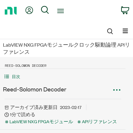
Return
My Account
Search
C
to
Home
Page
LabVIEW NXG FPGAモジュールクロック駆動論理 APIリ
ファレンス
REED-SOLOMON DECODER
目次
Reed-Solomon Decoder
アーカイブ済み
更新日
2023-02-17
1分で読める
LabVIEW NXG FPGAモジュール
APIリファレンス