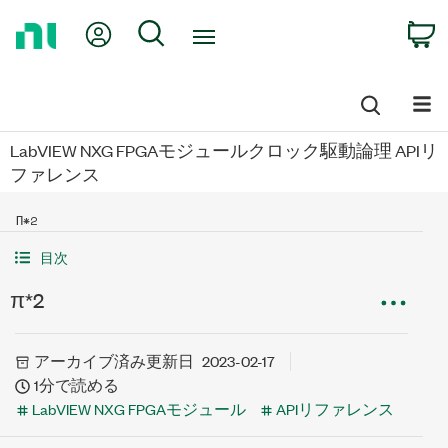
Return
My Account
Search
C
to
Home
Page
LabVIEW NXG FPGAモジュールクロック駆動論理 APIリ
ファレンス
Π*2
目次
π*2
アーカイブ済み
更新日
2023-02-17
1分で読める
LabVIEW NXG FPGAモジュール
APIリファレンス