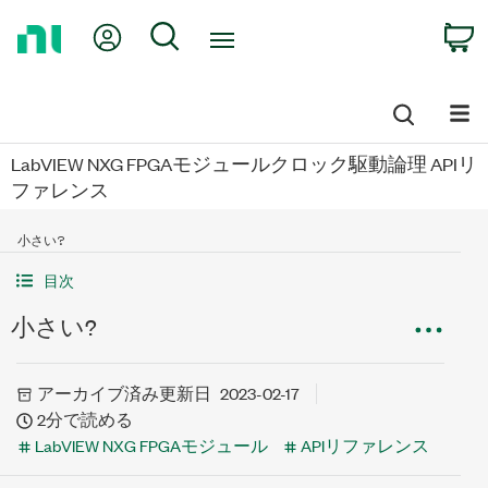
Return
My Account
Search
C
to
Home
Page
LabVIEW NXG FPGAモジュールクロック駆動論理 APIリ
ファレンス
小さい?
目次
小さい?
アーカイブ済み
更新日
2023-02-17
2分で読める
LabVIEW NXG FPGAモジュール
APIリファレンス