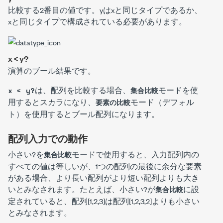
比較する2番目の値です。
y
は
x
と同じタイプであるか、
x
と同じタイプで構成されている必要があります。
x < y?
演算のブール結果です。
は、配列を比較する場合、
モードを使
x < y?
集合比較
用するとスカラになり、
モード（デフォル
要素の比較
ト）を使用するとブール配列になります。
配列入力での動作
小さい?
を
モードで使用すると、入力配列内の
集合比較
すべての値は等しいが、1つの配列の最後に余分な要素
がある場合、より長い配列がより短い配列よりも大き
いとみなされます。たとえば、
小さい?
が
に設
集合比較
定されていると、配列[1,2,3]は配列[1,2,3,2]よりも小さい
とみなされます。