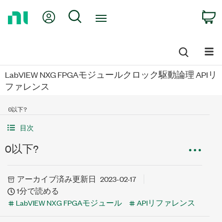
Return
My Account
Search
C
to
Home
Page
LabVIEW NXG FPGAモジュールクロック駆動論理 APIリ
ファレンス
0以下?
目次
0以下?
アーカイブ済み
更新日
2023-02-17
1分で読める
LabVIEW NXG FPGAモジュール
APIリファレンス