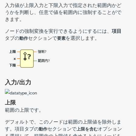
入力値が上限入力と下限入力で指定された範囲内かど
うかを判断し、任意で値を範囲内に強制することがで
きます。
ノードの強制変換を実行できるようにするには、
項目
タブの
セクションで
を選択します。
動作
要素
入力/出力
上限
範囲の上限です。
デフォルトで、このノードは範囲の
上限
値を除外しま
す。
項目
タブの
セクションで
オプション
動作
上限を含む
を選択して、範囲内の
上限
値を含めるようにノードを