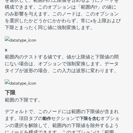
構成できます。このオプションは「
範囲内?
」の値に
のみ影響を与えます。このノードは、このオプション
を選択したかどうかにかかわらず、常に
x
を
上限
および
下限
とまったく同じ値に強制変換します。
x
範囲内のテストする値です。値が上限値と下限値の間
にない場合は、オプションで強制変換します。データ
タイプが波形の場合、この入力は
波形
に変わります。
下限
範囲の下限です。
デフォルトで、このノードには範囲の
下限
値が含まれ
ます。
項目
タブの
セクションで
オプショ
動作
下限を含む
ンの選択を解除して、範囲内の
下限
値を除外するよう
にノードを構成できます。このオプションは「
範囲