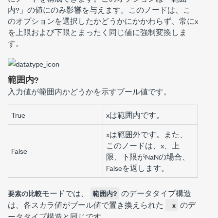
内?
」の値にのみ影響を与えます。このノードは、こ
のオプションを選択したかどうかにかかわらず、常に
x
を
上限
および
下限
とまったく同じ値に強制変換しま
す。
範囲内?
入力値が範囲内かどうかを示すブール値です。
True
x
は範囲内です。
x
は範囲外です。また、
このノードは、
x
、
上
False
限
、
下限
が
NaN
の場合、
Falseを返します。
モードでは、
のデータタイプ構造
要素の比較
範囲内?
は、各スカラ値がブール値で置き換えられた
のデ
x
ータタイプ構造と同じです。