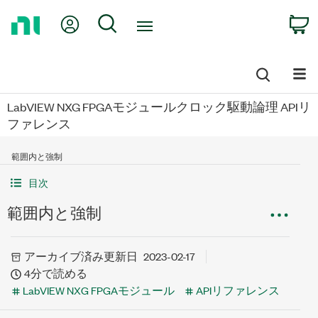
Return
My Account
Search
C
to
Home
Page
LabVIEW NXG FPGAモジュールクロック駆動論理 APIリ
ファレンス
範囲内と強制
目次
範囲内と強制
アーカイブ済み
更新日
2023-02-17
4分で読める
LabVIEW NXG FPGAモジュール
APIリファレンス