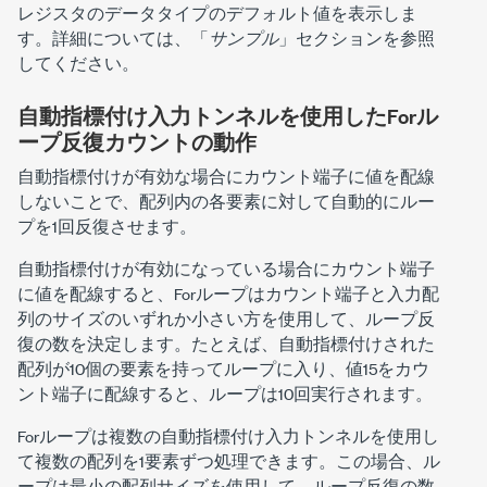
レジスタのデータタイプのデフォルト値を表示しま
す。詳細については、「
サンプル
」セクションを参照
してください。
自動指標付け入力トンネルを使用したForル
ープ反復カウントの動作
自動指標付けが有効な場合にカウント端子に値を配線
しないことで、配列内の各要素に対して自動的にルー
プを1回反復させます。
自動指標付けが有効になっている場合にカウント端子
に値を配線すると、
Forループ
はカウント端子と入力配
列のサイズのいずれか小さい方を使用して、ループ反
復の数を決定します。
たとえば、自動指標付けされた
配列が10個の要素を持ってループに入り、値15をカウ
ント端子に配線すると、ループは10回実行されます。
Forループ
は複数の自動指標付け入力トンネルを使用し
て複数の配列を1要素ずつ処理できます。この場合、ル
ープは最小の配列サイズを使用して、ループ反復の数