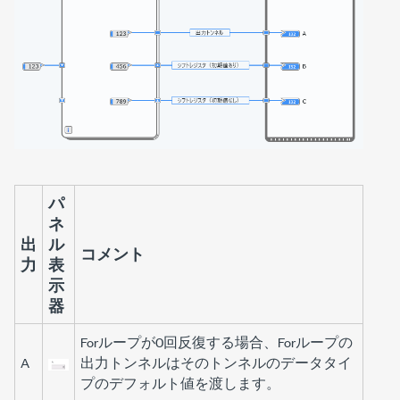
パ
ネ
出
ル
コメント
力
表
示
器
Forループ
が0回反復する場合、
Forループ
の
A
出力トンネルはそのトンネルのデータタイ
プのデフォルト値を渡します。