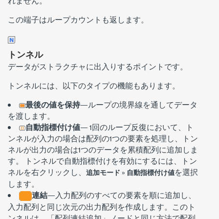
れません。
この端子はループカウントも返します。
トンネル
データがストラクチャに出入りするポイントです。
トンネルには、以下のタイプの機能もあります。
最後の値を保持
—ループの境界線を通してデータ
を渡します。
自動指標付け値
—
1回のループ反復において、ト
ンネルが入力の場合は配列の1つの要素を処理し、トン
ネルが出力の場合は1つのデータを累積配列に追加しま
す。 トンネルで自動指標付けを有効にするには、トン
ネルを右クリックし、
»
を選択
追加モード
自動指標付け値
します。
連結
—入力配列のすべての要素を順に追加し、
入力配列と同じ次元の出力配列を作成します。このト
ンネルは、「
配列連結追加
」ノードと同じ方法で配列