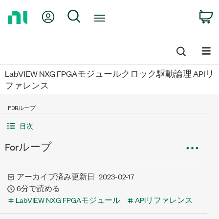
Return
My Account
Search
C
to
Home
Page
LabVIEW NXG FPGAモジュールクロック駆動論理 APIリ
ファレンス
FORループ
目次
Forループ
アーカイブ済み
更新日
2023-02-17
6分で読める
LabVIEW NXG FPGAモジュール
APIリファレンス