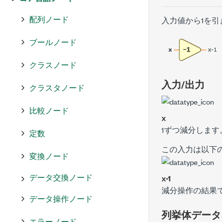
配列ノード
入力値から1を引
ブールノード
クラスノード
入力/出力
クラスタノード
比較ノード
x
1ずつ減分します
定数
この入力は以下
変換ノード
データ交換ノード
x-1
減分操作の結果
データ操作ノード
列挙体データ
エラーノード