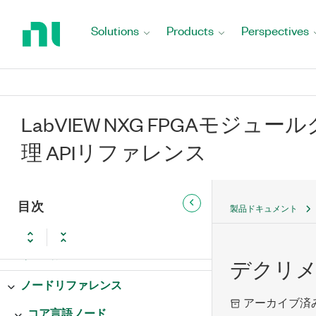
Return
to
Solutions
Products
Perspectives
Home
Page
LabVIEW NXG FPGAモジ
理 APIリファレンス
目次
製品ドキュメント
形状制御器
デクリ
ノードリファレンス
アーカイブ済
コア言語ノード