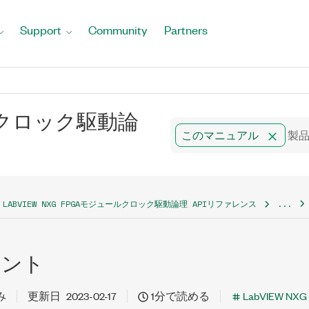
Support
Community
Partners
ュールクロック駆動論
このマニュアル
LABVIEW NXG FPGAモジュールクロック駆動論理 APIリファレンス
...
メント
み
更新日
2023-02-17
1分で読める
LabVIEW N