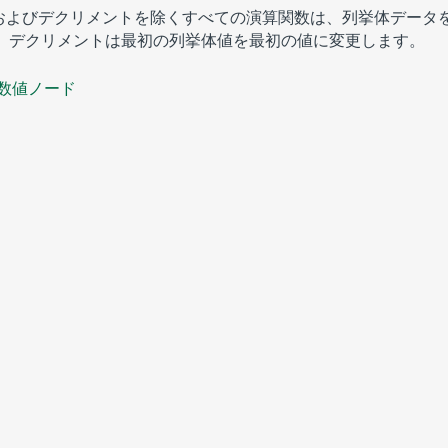
および
デクリメント
を除くすべての演算関数は、列挙体データ
。
デクリメント
は最初の列挙体値を最初の値に変更します。
数値ノード