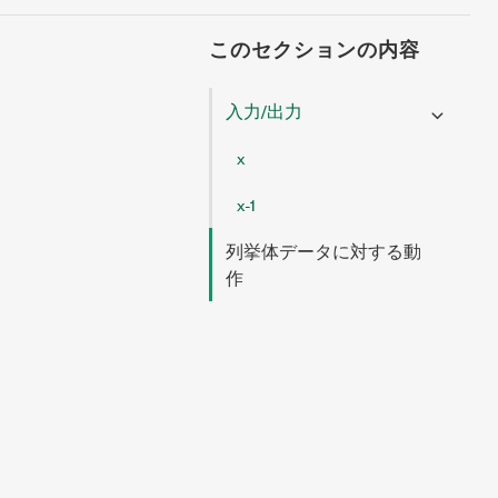
このセクションの内容
入力/出力
x
x-1
列挙体データに対する動
作