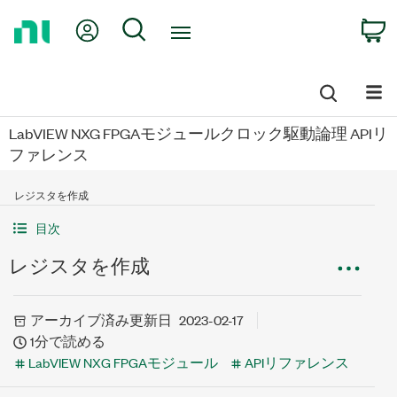
Return
My Account
Search
C
to
Home
Page
LabVIEW NXG FPGAモジュールクロック駆動論理 APIリ
ファレンス
レジスタを作成
目次
レジスタを作成
アーカイブ済み
更新日
2023-02-17
1分で読める
LabVIEW NXG FPGAモジュール
APIリファレンス