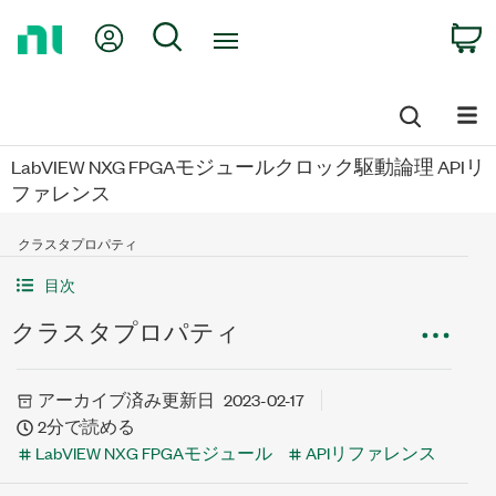
Return
My Account
Search
C
to
Home
Page
LabVIEW NXG FPGAモジュールクロック駆動論理 APIリ
ファレンス
クラスタプロパティ
目次
クラスタプロパティ
アーカイブ済み
更新日
2023-02-17
2分で読める
LabVIEW NXG FPGAモジュール
APIリファレンス