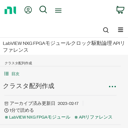
Return
My Account
Search
C
to
Home
Page
LabVIEW NXG FPGAモジュールクロック駆動論理 APIリ
ファレンス
クラスタ配列作成
目次
クラスタ配列作成
アーカイブ済み
更新日
2023-02-17
1分で読める
LabVIEW NXG FPGAモジュール
APIリファレンス