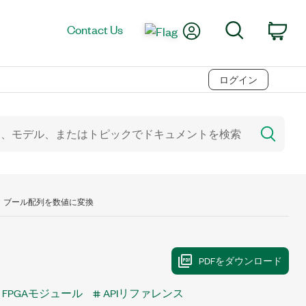
My Account
Search
Contact Us
Car
ログイン
ブール配列を数値に変換
XG FPGAモジュール
APIリファレンス