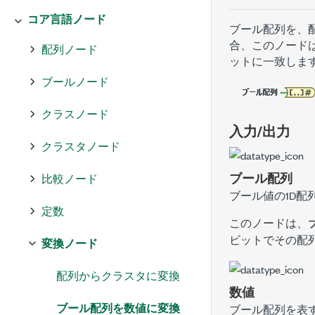
コア言語ノード
ブール配列を、
合、このノード
配列ノード
ットに一致しま
ブールノード
クラスノード
入力/出力
クラスタノード
ブール配列
比較ノード
ブール値の1D配
定数
このノードは、
ビットでその配
変換ノード
配列からクラスタに変換
数値
ブール配列を数値に変換
ブール配列
を表