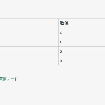
数値
0
1
2
3
変換ノード