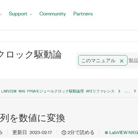
Support
Community
Partners
ュールクロック駆動論
このマニュアル
LABVIEW NXG FPGAモジュールクロック駆動論理 APIリファレンス
...
列を数値に変換
み
更新日
2023-02-17
2分で読める
LabVIEW N