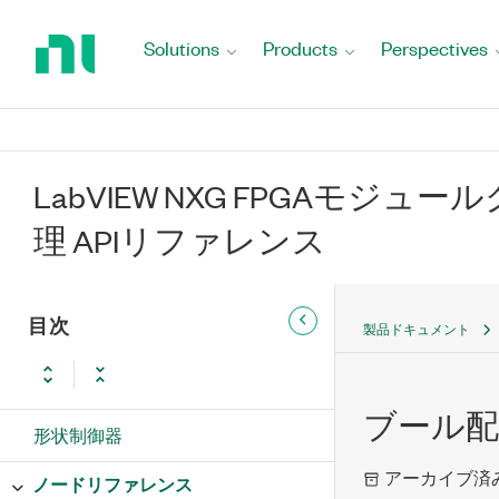
Return
to
Solutions
Products
Perspectives
Home
Page
LabVIEW NXG FPGAモジ
理 APIリファレンス
目次
製品ドキュメント
ブール配
形状制御器
アーカイブ済
ノードリファレンス