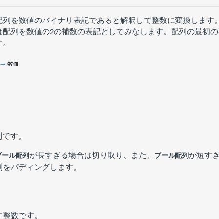
配列を数値のバイナリ表記であると解釈して整数に変換します
は配列を数値の2の補数の表記としてみなします。配列の最初の
す。
列です。
が長すぎる場合は切り取り、また、
が短すぎ
ブール配列
ブール配列
列をパディングします。
す整数です。