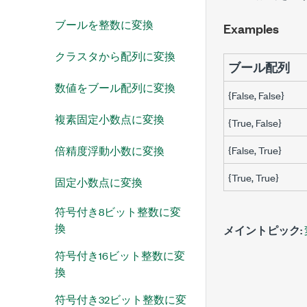
ブールを整数に変換
Examples
クラスタから配列に変換
ブール配列
数値をブール配列に変換
{False, False}
複素固定小数点に変換
{True, False}
{False, True}
倍精度浮動小数に変換
{True, True}
固定小数点に変換
符号付き8ビット整数に変
換
メイントピック:
符号付き16ビット整数に変
換
符号付き32ビット整数に変