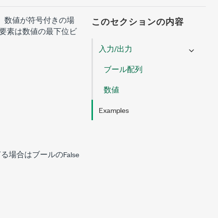
。
数値が符号付きの場
このセクションの内容
要素は数値の最下位ビ
入力/出力
ブール配列
数値
Examples
る場合はブールのFalse