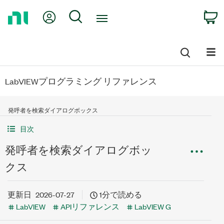
Return
My Account
Search
C
to
Home
Page
LabVIEWプログラミング リファレンス
発呼者を検索ダイアログボックス
目次
発呼者を検索ダイアログボッ
クス
更新日
2026-07-27
1分で読める
LabVIEW
APIリファレンス
LabVIEW G