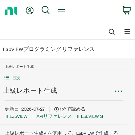
Return
My Account
Search
C
to
Home
Page
LabVIEWプログラミング リファレンス
上級レポート生成
目次
上級レポート生成
更新日
2026-07-27
1分で読める
LabVIEW
APIリファレンス
LabVIEW G
上級レポート生成VIを使用して、LabVIEWで作成する