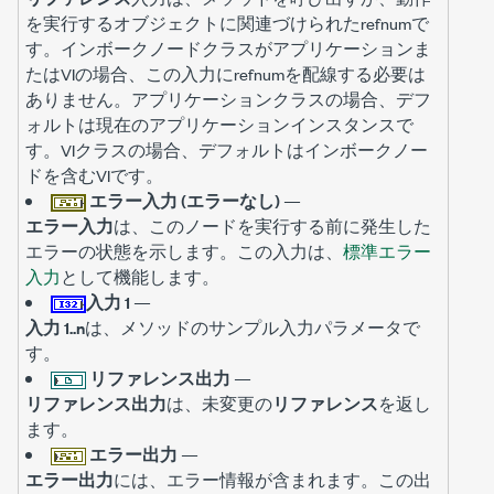
を実行するオブジェクトに関連づけられたrefnumで
す。インボークノードクラスがアプリケーションま
たはVIの場合、この入力にrefnumを配線する必要は
ありません。アプリケーションクラスの場合、デフ
ォルトは現在のアプリケーションインスタンスで
す。VIクラスの場合、デフォルトはインボークノー
ドを含むVIです。
エラー入力 (エラーなし)
—
エラー入力
は、このノードを実行する前に発生した
エラーの状態を示します。この入力は、
標準エラー
入力
として機能します。
入力 1
—
入力 1..n
は、メソッドのサンプル入力パラメータで
す。
リファレンス出力
—
リファレンス出力
は、未変更の
リファレンス
を返し
ます。
エラー出力
—
エラー出力
には、エラー情報が含まれます。この出