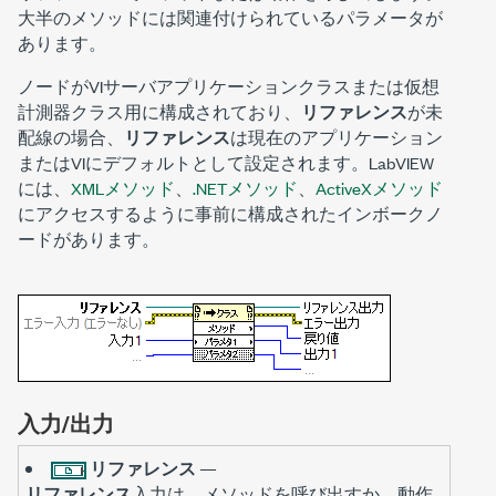
大半のメソッドには関連付けられているパラメータが
あります。
ノードがVIサーバアプリケーションクラスまたは仮想
計測器クラス用に構成されており、
リファレンス
が未
配線の場合、
リファレンス
は現在のアプリケーション
またはVIにデフォルトとして設定されます。LabVIEW
には、
XMLメソッド
、
.NETメソッド
、
ActiveXメソッド
にアクセスするように事前に構成されたインボークノ
ードがあります。
入力/出力
リファレンス
—
リファレンス
入力は、メソッドを呼び出すか、動作