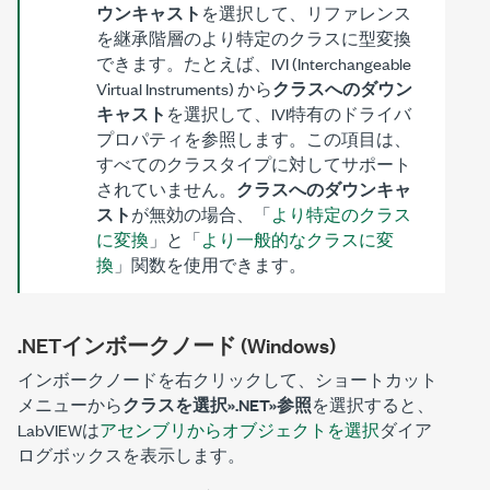
ウンキャスト
を選択して、リファレンス
を継承階層のより特定のクラスに型変換
できます。たとえば、IVI (Interchangeable
Virtual Instruments) から
クラスへのダウン
キャスト
を選択して、IVI特有のドライバ
プロパティを参照します。この項目は、
すべてのクラスタイプに対してサポート
されていません。
クラスへのダウンキャ
スト
が無効の場合、「
より特定のクラス
に変換
」と「
より一般的なクラスに変
換
」関数を使用できます。
.NETインボークノード (Windows)
インボークノードを右クリックして、ショートカット
メニューから
クラスを選択».NET»参照
を選択すると、
LabVIEWは
アセンブリからオブジェクトを選択
ダイア
ログボックスを表示します。