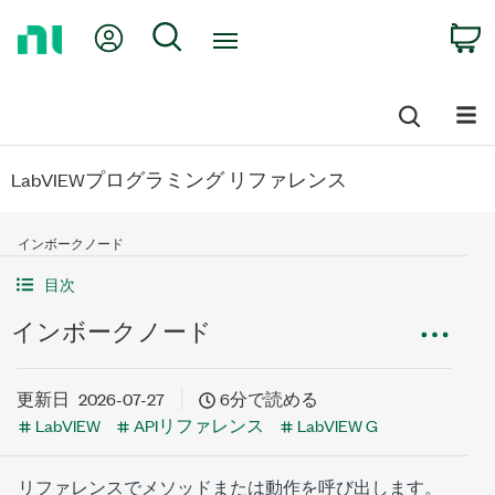
Return
My Account
Search
C
to
Home
Page
LabVIEWプログラミング リファレンス
インボークノード
目次
インボークノード
更新日
2026-07-27
6分で読める
LabVIEW
APIリファレンス
LabVIEW G
リファレンスでメソッドまたは動作を呼び出します。