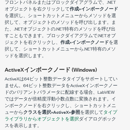
フロントパネルまたはブロックダイアグラムで、.NET
オブジェクトを右クリックして
作成»インボークノード
を選択し、ショートカットメニューからメソッドを選
択して、オブジェクトのメソッドを呼び出します。ま
た、.NETオブジェクトの.NET特有のメソッドを呼び出
すこともできます。ブロックダイアグラムで.NETオブ
ジェクトを右クリックし、
作成»インボークノード
を選
択して、ショートカットメニューから.NET特有のメソ
ッドを選択します。
ActiveXインボークノード (Windows)
ActiveXは64ビット整数データタイプをサポートしてい
ません。64ビット整数データをActiveXインボークノー
ドのバリアントパラメータに配線する場合、LabVIEW
ではデータが倍精度浮動小数点数に変換されます。イ
ンボークノードを右クリックし、ショートカットメニ
ューから
クラスを選択»ActiveX»参照
を選択して
タイプ
ライブラリからオブジェクトを選択
ダイアログボック
スを表示します。