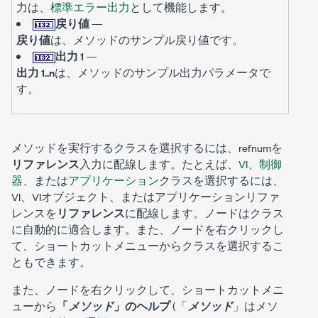
力は、
標準エラー出力
として機能します。
戻り値
—
戻り値
は、メソッドのサンプル戻り値です。
出力 1
—
出力 1..n
は、メソッドのサンプル出力パラメータで
す。
メソッドを実行するクラスを選択するには、refnumを
リファレンス
入力に配線します。たとえば、
VI
、
制御
器
、または
アプリケーション
クラスを選択するには、
VI、VIオブジェクト、またはアプリケーションリファ
レンスを
リファレンス
に配線します。ノードはクラス
に自動的に適合します。また、ノードを右クリックし
て、ショートカットメニューからクラスを選択するこ
ともできます。
また、ノードを右クリックして、ショートカットメニ
ューから
「
メソッド
」のヘルプ
(「
メソッド
」はメソ