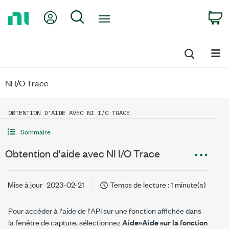
Return
My Account
Search
C
to
Home
Page
NI I/O Trace
OBTENTION D'AIDE AVEC NI I/O TRACE
Sommaire
Obtention d'aide avec NI I/O Trace
Mise à jour
2023-02-21
Temps de lecture : 1 minute(s)
Pour accéder à l'aide de l'API sur une fonction affichée dans
la fenêtre de capture, sélectionnez
Aide»Aide sur la fonction