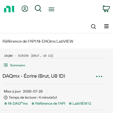
Return
My Account
Search
C
to
Home
Page
Référence de l'API NI-DAQmx LabVIEW
DAQMX - ÉCRIRE (BRUT, U8 1D)
Sommaire
DAQmx - Écrire (Brut, U8 1D)
Mise à jour
2026-07-26
Temps de lecture : 4 minute(s)
NI-DAQ™mx
Référence de l'API
LabVIEW G