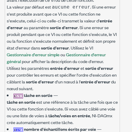
La valeur par défaut est
. Si une erreur
aucune erreur
s'est produite avant que ce VI ou cette fonction ne
s'exécute, celui-ci ou celle-ci transmet la valeur d'
entrée
d'erreur
au paramètre
sortie d'erreur
. Si une erreur se
produit pendant que ce VI ou cette fonction s'exécute, le VI
ou la fonction s'exécute normalement et définit son propre
état d'erreur dans
sortie d'erreur
. Utilisez le VI
Gestionnaire d'erreur simple
ou
Gestionnaire d'erreur
général
pour afficher la description du code d'erreur.
Utilisez les paramètres
entrée d'erreur
et
sortie d'erreur
pour contrôler les erreurs et spécifier l'ordre d'exécution en
câblant la
sortie d'erreur
d'un nœud à l'
entrée d'erreur
du
nœud suivant.
tâche en sortie
—
tâche en sortie
est une référence à la tâche une fois que ce
VI ou cette fonction s'exécute. Si vous avez câblé une voie
ou une liste de voies à
tâche/voies en entrée
, NI-DAQmx
crée automatiquement cette tâche.
nombre d'échantillons écrits par voie
—