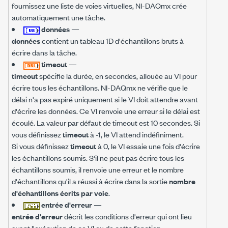
fournissez une liste de voies virtuelles, NI-DAQmx crée
automatiquement une tâche.
données
—
données
contient un tableau 1D d'échantillons bruts à
écrire dans la tâche.
timeout
—
timeout
spécifie la durée, en secondes, allouée au VI pour
écrire tous les échantillons. NI-DAQmx ne vérifie que le
délai n'a pas expiré uniquement si le VI doit attendre avant
d'écrire les données. Ce VI renvoie une erreur si le délai est
écoulé. La valeur par défaut de timeout est 10 secondes. Si
vous définissez
timeout
à -1, le VI attend indéfiniment.
Si vous définissez
timeout
à 0, le VI essaie une fois d'écrire
les échantillons soumis. S'il ne peut pas écrire tous les
échantillons soumis, il renvoie une erreur et le nombre
d'échantillons qu'il a réussi à écrire dans la sortie
nombre
d'échantillons écrits par voie
.
entrée d'erreur
—
entrée d'erreur
décrit les conditions d'erreur qui ont lieu
avant l'exécution de ce VI ou de cette fonction.