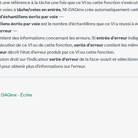
t une référence à la tâche une fois que ce VI ou cette fonction s'exécut
de voies à
tâche/voies en entrée
, NI-DAQmx crée automatiquement cett
'échantillons écrits par voie
—
lons écrits par voie
est le nombre d'échantillons que ce VI a réussi à éc
'erreur
—
tient des informations concernant les erreurs. Si
entrée d'erreur
indiq
xécution de ce VI ou de cette fonction,
sortie d'erreur
contient les même
reur
décrit l'état d'erreur produit par ce VI ou cette fonction.
uton droit sur l'indicateur
sortie d'erreur
de la face-avant et sélection
pour obtenir plus d'informations sur l'erreur.
:
DAQmx - Écrire