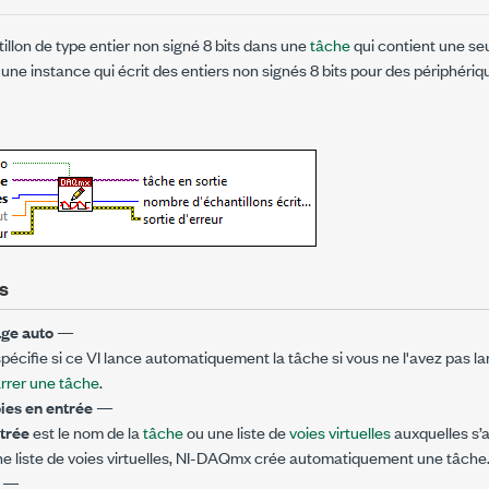
tillon de type entier non signé 8 bits dans une
tâche
qui contient une se
ez une instance qui écrit des entiers non signés 8 bits pour des périphériq
s
ge auto
—
pécifie si ce VI lance automatiquement la tâche si vous ne l'avez pas l
rer une tâche
.
ies en entrée
—
trée
est le nom de la
tâche
ou une liste de
voies virtuelles
auxquelles s’a
ne liste de voies virtuelles, NI-DAQmx crée automatiquement une tâche
s
—