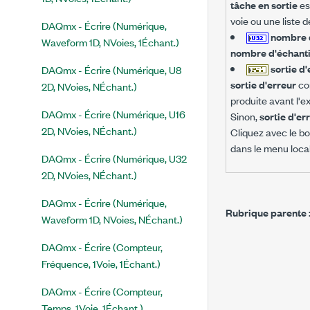
tâche en sortie
es
voie ou une liste 
DAQmx - Écrire (Numérique,
nombre d
Waveform 1D, NVoies, 1Échant.)
nombre d'échantil
sortie d
DAQmx - Écrire (Numérique, U8
sortie d'erreur
con
2D, NVoies, NÉchant.)
produite avant l'e
DAQmx - Écrire (Numérique, U16
Sinon,
sortie d'er
2D, NVoies, NÉchant.)
Cliquez avec le bo
dans le menu local 
DAQmx - Écrire (Numérique, U32
2D, NVoies, NÉchant.)
DAQmx - Écrire (Numérique,
Rubrique parente 
Waveform 1D, NVoies, NÉchant.)
DAQmx - Écrire (Compteur,
Fréquence, 1Voie, 1Échant.)
DAQmx - Écrire (Compteur,
Temps, 1Voie, 1Échant.)