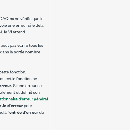
I-DAQmx ne vérifie que le
oie une erreur si le délai
-1, le VI attend
e peut pas écrire tous les
 dans la sortie
nombre
cette fonction.
I ou cette fonction ne
'erreur
. Si une erreur se
alement et définit son
tionnaire d'erreur général
rtie d'erreur
pour
 à l'
entrée d'erreur
du