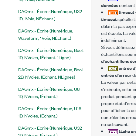
données
contient
DAQmx - Écrire (Numérique, U32
timeout
1D, 1Voie, NÉchant.)
timeout
spécifie l
délai n'a pas expir
DAQmx - Écrire (Numérique,
est écoulé. La val
Waveform, 1Voie, NÉchant.)
indéfiniment.
Si vous définissez
DAQmx - Écrire (Numérique, Bool.
échantillons soumis
1D, NVoies, 1Échant. 1Ligne)
d'échantillons écr
entrée d
DAQmx - Écrire (Numérique, Bool.
entrée d'erreur
dé
2D, NVoies, 1Échant. NLignes)
La valeur par défa
DAQmx - Écrire (Numérique, U8
s'exécute, celui-ci
1D, NVoies, 1Échant.)
produit pendant qu
propre état d'err
DAQmx - Écrire (Numérique, U16
pour afficher la d
1D, NVoies, 1Échant.)
contrôler les erreu
nœud suivant.
DAQmx - Écrire (Numérique, U32
tâche en
1D, NVoies, 1Échant.)