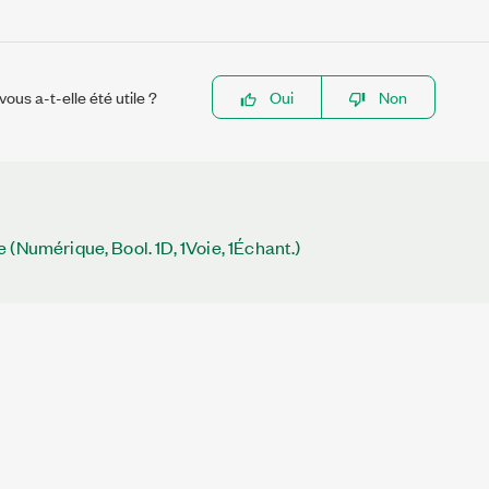
ous a-t-elle été utile ?
Oui
Non
 (Numérique, Bool. 1D, 1Voie, 1Échant.)