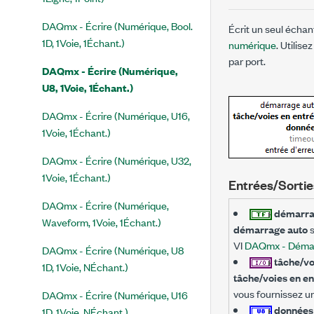
DAQmx - Écrire (Numérique, Bool.
Écrit un seul échan
1D, 1Voie, 1Échant.)
numérique
. Utilis
par port.
DAQmx - Écrire (Numérique,
U8, 1Voie, 1Échant.)
DAQmx - Écrire (Numérique, U16,
1Voie, 1Échant.)
DAQmx - Écrire (Numérique, U32,
1Voie, 1Échant.)
Entrées/Sortie
DAQmx - Écrire (Numérique,
démarra
Waveform, 1Voie, 1Échant.)
démarrage auto
s
VI
DAQmx - Démar
DAQmx - Écrire (Numérique, U8
tâche/vo
1D, 1Voie, NÉchant.)
tâche/voies en en
vous fournissez u
DAQmx - Écrire (Numérique, U16
donnée
1D, 1Voie, NÉchant.)