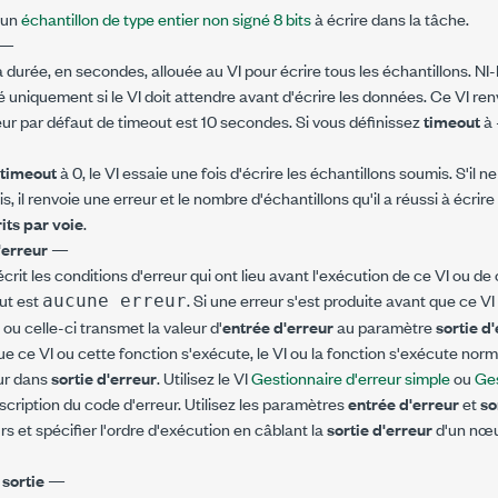
 un
échantillon de type entier non signé 8 bits
à écrire dans la tâche.
—
a durée, en secondes, allouée au VI pour écrire tous les échantillons. N
é uniquement si le VI doit attendre avant d'écrire les données. Ce VI renv
eur par défaut de timeout est 10 secondes. Si vous définissez
timeout
à 
timeout
à 0, le VI essaie une fois d'écrire les échantillons soumis. S'il n
, il renvoie une erreur et le nombre d'échantillons qu'il a réussi à écrire
its par voie
.
'erreur
—
crit les conditions d'erreur qui ont lieu avant l'exécution de ce VI ou de 
ut est
. Si une erreur s'est produite avant que ce V
aucune erreur
 ou celle-ci transmet la valeur d'
entrée d'erreur
au paramètre
sortie d
e ce VI ou cette fonction s'exécute, le VI ou la fonction s'exécute norm
eur dans
sortie d'erreur
. Utilisez le VI
Gestionnaire d'erreur simple
ou
Ges
escription du code d'erreur. Utilisez les paramètres
entrée d'erreur
et
so
rs et spécifier l'ordre d'exécution en câblant la
sortie d'erreur
d'un nœud
 sortie
—