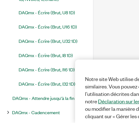
DAQmx - Écrire (Brut, U8 1D)
DAQmx - Écrire (Brut, U16 1D)
DAQmx - Écrire (Brut, U32 1D)
DAQmx - Écrire (Brut, I8 1D)
DAQmx - Écrire (Brut, I16 1D)
Notre site Web utilise d
DAQmx - Écrire (Brut, I32 1D)
similaires. Vous pouvez c
l’utilisation décrites da
DAQmx - Attendre jusqu'à la fin
notre
Déclaration sur le
ou modifier la manière d
DAQmx - Cadencement
cliquant sur « Gérer les
DAQmx - Déclenchement