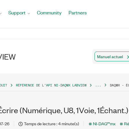
Support
Community
Partners
bVIEW
Manuel actuel
DUIT
RÉFÉRENCE DE L'API NI-DAQMX LABVIEW
...
DAQMX - É
rire (Numérique, U8, 1Voie, 1Échant.)
07-26
Temps de lecture : 4 minute(s)
NI-DAQ™mx
Ré