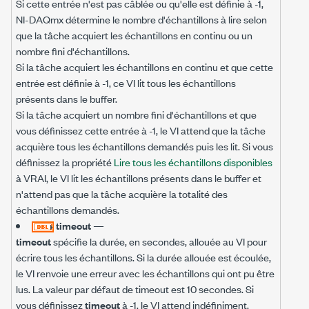
Si cette entrée n'est pas câblée ou qu'elle est définie à -1,
NI-DAQmx détermine le nombre d'échantillons à lire selon
que la tâche acquiert les échantillons en continu ou un
nombre fini d'échantillons.
Si la tâche acquiert les échantillons en continu et que cette
entrée est définie à -1, ce VI lit tous les échantillons
présents dans le buffer.
Si la tâche acquiert un nombre fini d'échantillons et que
vous définissez cette entrée à -1, le VI attend que la tâche
acquière tous les échantillons demandés puis les lit. Si vous
définissez la propriété
Lire tous les échantillons disponibles
à VRAI, le VI lit les échantillons présents dans le buffer et
n'attend pas que la tâche acquière la totalité des
échantillons demandés.
timeout
—
timeout
spécifie la durée, en secondes, allouée au VI pour
écrire tous les échantillons. Si la durée allouée est écoulée,
le VI renvoie une erreur avec les échantillons qui ont pu être
lus. La valeur par défaut de timeout est 10 secondes. Si
vous définissez
timeout
à -1, le VI attend indéfiniment.