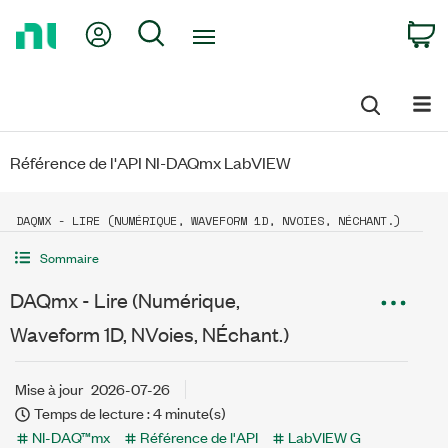
Return
My Account
Search
C
to
Home
Page
Référence de l'API NI-DAQmx LabVIEW
DAQMX - LIRE (NUMÉRIQUE, WAVEFORM 1D, NVOIES, NÉCHANT.)
Sommaire
DAQmx - Lire (Numérique,
Waveform 1D, NVoies, NÉchant.)
Mise à jour
2026-07-26
Temps de lecture : 4 minute(s)
NI-DAQ™mx
Référence de l'API
LabVIEW G