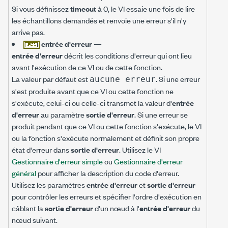
Si vous définissez
timeout
à 0, le VI essaie une fois de lire
les échantillons demandés et renvoie une erreur s'il n'y
arrive pas.
entrée d'erreur
—
entrée d'erreur
décrit les conditions d'erreur qui ont lieu
avant l'exécution de ce VI ou de cette fonction.
La valeur par défaut est
. Si une erreur
aucune erreur
s'est produite avant que ce VI ou cette fonction ne
s'exécute, celui-ci ou celle-ci transmet la valeur d'
entrée
d'erreur
au paramètre
sortie d'erreur
. Si une erreur se
produit pendant que ce VI ou cette fonction s'exécute, le VI
ou la fonction s'exécute normalement et définit son propre
état d'erreur dans
sortie d'erreur
. Utilisez le VI
Gestionnaire d'erreur simple
ou
Gestionnaire d'erreur
général
pour afficher la description du code d'erreur.
Utilisez les paramètres
entrée d'erreur
et
sortie d'erreur
pour contrôler les erreurs et spécifier l'ordre d'exécution en
câblant la
sortie d'erreur
d'un nœud à l'
entrée d'erreur
du
nœud suivant.