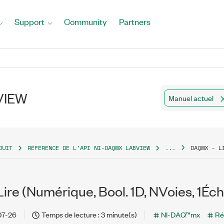
Support
Community
Partners
bVIEW
Manuel actuel
DUIT
RÉFÉRENCE DE L'API NI-DAQMX LABVIEW
...
DAQMX - L
re (Numérique, Bool. 1D, NVoies, 1Écha
07-26
Temps de lecture : 3 minute(s)
NI-DAQ™mx
Ré