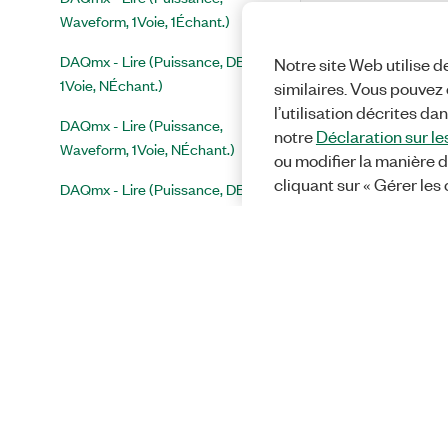
Waveform, 1Voie, 1Échant.)
DAQmx - Lire (Puissance, DBL 1D,
Notre site Web utilise d
1Voie, NÉchant.)
similaires. Vous pouvez c
l’utilisation décrites da
DAQmx - Lire (Puissance,
notre
Déclaration sur le
Waveform, 1Voie, NÉchant.)
ou modifier la manière d
cliquant sur « Gérer les
DAQmx - Lire (Puissance, DBL 1D,
NVoies, 1Échant.)
DAQmx - Lire (Puissance,
Waveform 1D, NVoies, 1Échant.)
DAQmx - Lire (Puissance, DBL 2D,
NVoies, NÉchant.)
DAQmx - Lire (Puissance,
Waveform 1D, NVoies, NÉchant.)
DAQmx - Lire (Puissance, I16 2D,