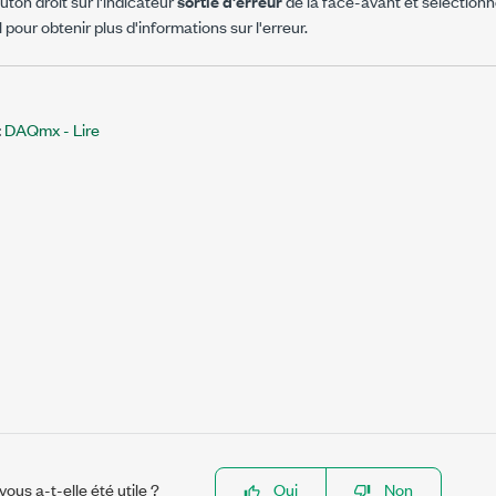
uton droit sur l'indicateur
sortie d'erreur
de la face-avant et sélection
pour obtenir plus d'informations sur l'erreur.
:
DAQmx - Lire
ous a-t-elle été utile ?
Oui
Non