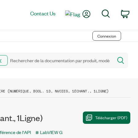
My Account
Search
Contact Us
Car
Connexion
IRE (NUMÉRIQUE, BOOL. 1D, NVOIES, 1ÉCHANT., 1LIGNE)
nt., 1Ligne)
férence de l'API
LabVIEW G