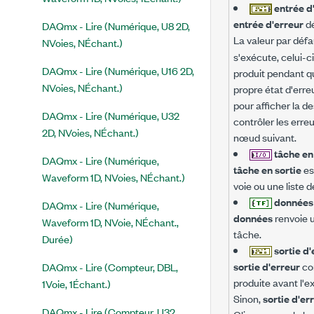
entrée d
entrée d'erreur
dé
DAQmx - Lire (Numérique, U8 2D,
La valeur par défa
NVoies, NÉchant.)
s'exécute, celui-ci
DAQmx - Lire (Numérique, U16 2D,
produit pendant qu
NVoies, NÉchant.)
propre état d'err
pour afficher la d
DAQmx - Lire (Numérique, U32
contrôler les erreu
2D, NVoies, NÉchant.)
nœud suivant.
tâche en
DAQmx - Lire (Numérique,
tâche en sortie
es
Waveform 1D, NVoies, NÉchant.)
voie ou une liste 
donnée
DAQmx - Lire (Numérique,
données
renvoie u
Waveform 1D, NVoie, NÉchant.,
tâche.
Durée)
sortie d
sortie d'erreur
con
DAQmx - Lire (Compteur, DBL,
produite avant l'e
1Voie, 1Échant.)
Sinon,
sortie d'er
DAQmx - Lire (Compteur, U32,