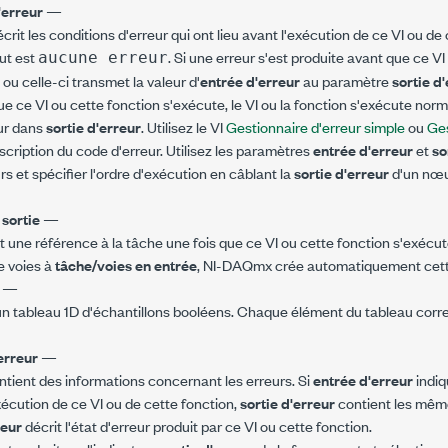
'erreur
—
crit les conditions d'erreur qui ont lieu avant l'exécution de ce VI ou de 
ut est
. Si une erreur s'est produite avant que ce V
aucune erreur
 ou celle-ci transmet la valeur d'
entrée d'erreur
au paramètre
sortie d
e ce VI ou cette fonction s'exécute, le VI ou la fonction s'exécute norm
eur dans
sortie d'erreur
. Utilisez le VI
Gestionnaire d'erreur simple
ou
Ges
escription du code d'erreur. Utilisez les paramètres
entrée d'erreur
et
so
rs et spécifier l'ordre d'exécution en câblant la
sortie d'erreur
d'un nœud
 sortie
—
t une référence à la tâche une fois que ce VI ou cette fonction s'exécut
de voies à
tâche/voies en entrée
, NI-DAQmx crée automatiquement cett
s
—
n tableau 1D d'échantillons booléens. Chaque élément du tableau corre
'erreur
—
tient des informations concernant les erreurs. Si
entrée d'erreur
indiq
xécution de ce VI ou de cette fonction,
sortie d'erreur
contient les même
reur
décrit l'état d'erreur produit par ce VI ou cette fonction.