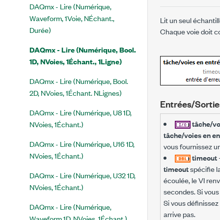
DAQmx - Lire (Numérique,
Waveform, 1Voie, NÉchant.,
Lit un seul échanti
Durée)
Chaque voie doit c
DAQmx - Lire (Numérique, Bool.
1D, NVoies, 1Échant., 1Ligne)
DAQmx - Lire (Numérique, Bool.
2D, NVoies, 1Échant. NLignes)
Entrées/Sortie
DAQmx - Lire (Numérique, U8 1D,
tâche/vo
NVoies, 1Échant.)
tâche/voies en en
DAQmx - Lire (Numérique, U16 1D,
vous fournissez u
NVoies, 1Échant.)
timeout
timeout
spécifie l
DAQmx - Lire (Numérique, U32 1D,
écoulée, le VI ren
NVoies, 1Échant.)
secondes. Si vous
Si vous définissez
DAQmx - Lire (Numérique,
arrive pas.
Waveform 1D, NVoies, 1Échant.)