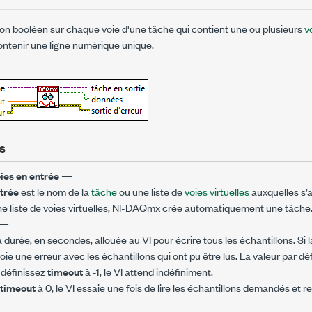
llon booléen sur chaque voie d'une tâche qui contient une ou plusieurs
v
ontenir une ligne numérique unique.
s
ies en entrée
—
trée
est le nom de la
tâche
ou une liste de
voies virtuelles
auxquelles s’a
ne liste de voies virtuelles, NI-DAQmx crée automatiquement une tâche
—
a durée, en secondes, allouée au VI pour écrire tous les échantillons. Si 
voie une erreur avec les échantillons qui ont pu être lus. La valeur par d
 définissez
timeout
à -1, le VI attend indéfiniment.
timeout
à 0, le VI essaie une fois de lire les échantillons demandés et re