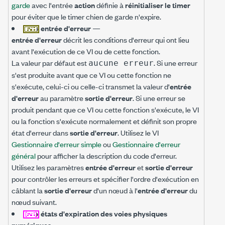
garde
avec l'entrée
action
définie à
réinitialiser le timer
pour éviter que le timer chien de garde n'expire.
entrée d'erreur
—
entrée d'erreur
décrit les conditions d'erreur qui ont lieu
avant l'exécution de ce VI ou de cette fonction.
La valeur par défaut est
. Si une erreur
aucune erreur
s'est produite avant que ce VI ou cette fonction ne
s'exécute, celui-ci ou celle-ci transmet la valeur d'
entrée
d'erreur
au paramètre
sortie d'erreur
. Si une erreur se
produit pendant que ce VI ou cette fonction s'exécute, le VI
ou la fonction s'exécute normalement et définit son propre
état d'erreur dans
sortie d'erreur
. Utilisez le VI
Gestionnaire d'erreur simple
ou
Gestionnaire d'erreur
général
pour afficher la description du code d'erreur.
Utilisez les paramètres
entrée d'erreur
et
sortie d'erreur
pour contrôler les erreurs et spécifier l'ordre d'exécution en
câblant la
sortie d'erreur
d'un nœud à l'
entrée d'erreur
du
nœud suivant.
états d'expiration des voies physiques
numériques
—