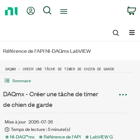
Return
My Account
Search
C
to
Home
Page
Référence de l'API NI-DAQmx LabVIEW
DAQMX - CRÉER UNE TÂCHE DE TIMER DE CHIEN DE GARDE
Sommaire
DAQmx - Créer une tâche de timer
de chien de garde
Mise à jour
2026-07-26
Temps de lecture : 5 minute(s)
NI-DAQ™mx
Référence de l'API
LabVIEW G