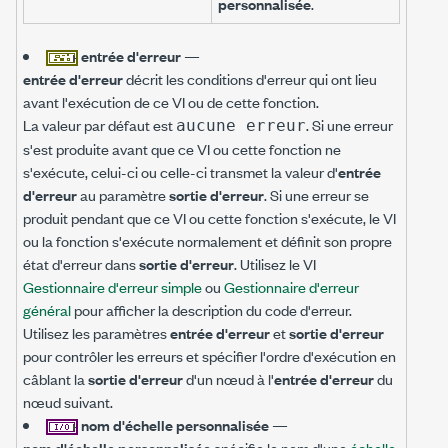
personnalisée
.
entrée d'erreur
—
entrée d'erreur
décrit les conditions d'erreur qui ont lieu
avant l'exécution de ce VI ou de cette fonction.
La valeur par défaut est
. Si une erreur
aucune erreur
s'est produite avant que ce VI ou cette fonction ne
s'exécute, celui-ci ou celle-ci transmet la valeur d'
entrée
d'erreur
au paramètre
sortie d'erreur
. Si une erreur se
produit pendant que ce VI ou cette fonction s'exécute, le VI
ou la fonction s'exécute normalement et définit son propre
état d'erreur dans
sortie d'erreur
. Utilisez le VI
Gestionnaire d'erreur simple
ou
Gestionnaire d'erreur
général
pour afficher la description du code d'erreur.
Utilisez les paramètres
entrée d'erreur
et
sortie d'erreur
pour contrôler les erreurs et spécifier l'ordre d'exécution en
câblant la
sortie d'erreur
d'un nœud à l'
entrée d'erreur
du
nœud suivant.
nom d'échelle personnalisée
—
nom d'échelle personnalisée
spécifie le nom d'une
échelle