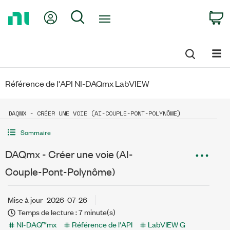
Return
My Account
Search
C
to
Home
Page
Référence de l'API NI-DAQmx LabVIEW
DAQMX - CRÉER UNE VOIE (AI-COUPLE-PONT-POLYNÔME)
Sommaire
DAQmx - Créer une voie (AI-
Couple-Pont-Polynôme)
Mise à jour
2026-07-26
Temps de lecture : 7 minute(s)
NI-DAQ™mx
Référence de l'API
LabVIEW G