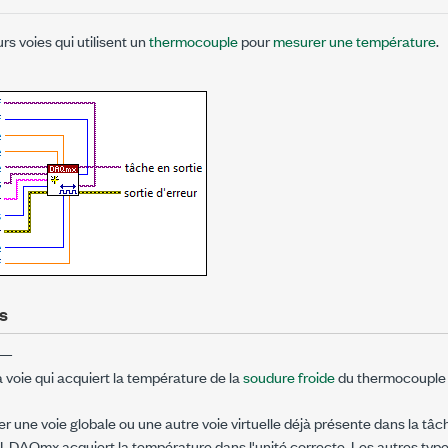
rs voies qui utilisent un
thermocouple
pour
mesurer une température
.
s
—
a voie qui acquiert la température de la
soudure froide
du thermocouple 
r une voie globale ou une autre voie virtuelle déjà présente dans la tâche
I-DAQmx acquiert la température dans l'unité correcte. Les autres typ