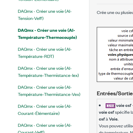
DAQmx - Créer une voie (AI-
Crée une ou plusieu
Tension-Veff)
DAQmx - Créer une voie (AI-
Température-Thermocouple)
DAQmx - Créer une voie (AI-
Température-RDT)
DAQmx - Créer une voie (AI-
Température-Thermistance-Iex)
DAQmx - Créer une voie (AI-
Entrées/Sortie
Température-Thermistance-Vex)
voie csf
DAQmx - Créer une voie (AI-
voie csf
spécifie l
Courant-Élémentaire)
csf
à
Voie
.
DAQmx - Créer une voie (AI-
Vous pouvez utilise
Courant-Veff)
de température, N