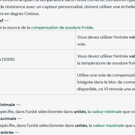
e résistance avec un capteur personnalisé, doivent utiliser une échell
urs en degrés Celsius.
sf
—
e la source de la
compensation de soudure froide
.
Vous devez utiliser l'entrée
voi
voie.
Vous devez utiliser l'entrée
val
e
(10116)
la température de soudure froi
Utilise une voie de compensat
intégrée dans le bloc de connex
disponible, ce VI renvoie une e
minimale
—
pécifie, dans l'unité sélectionnée dans
unités
, la
valeur minimale
que vo
maximale
—
spécifie, dans l'unité sélectionnée dans
unités
, la
valeur maximale
que v
 entrée
—