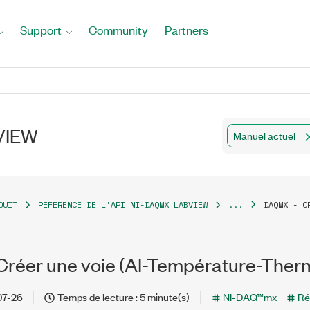
Support
Community
Partners
bVIEW
Manuel actuel
DUIT
RÉFÉRENCE DE L'API NI-DAQMX LABVIEW
...
DAQMX - C
réer une voie (AI-Température-Ther
07-26
Temps de lecture : 5 minute(s)
NI-DAQ™mx
Ré