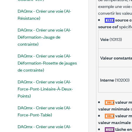
exemple une voie d
DAQmx - Créer une voie (AI-
convertir les vale
Résistance)
source c
source csf
spécifi
DAQmx - Créer une voie (AI-
Déformation-Jauge de
Voie
(10113)
contrainte)
DAQmx - Créer une voie (AI-
Valeur constant
Déformation-Rosette de jauges
de contrainte)
Interne
(10200)
DAQmx - Créer une voie (AI-
Force-Pont-Linéaire-À-Deux-
Points)
valeur 
DAQmx - Créer une voie (AI-
valeur minimale
s
Force-Pont-Table)
valeur 
valeur maximale
DAQmx - Créer une voie (AI-
tâche en