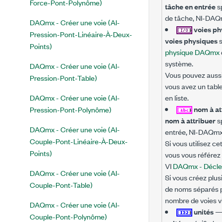
Force-Pont-Polynôme)
tâche en entrée
sp
de tâche, NI-DAQmx
DAQmx - Créer une voie (AI-
voies ph
Pression-Pont-Linéaire-À-Deux-
voies physiques
s
Points)
physique DAQmx
système.
DAQmx - Créer une voie (AI-
Vous pouvez aussi
Pression-Pont-Table)
vous avez un table
DAQmx - Créer une voie (AI-
en liste.
nom à at
Pression-Pont-Polynôme)
nom à attribuer
sp
DAQmx - Créer une voie (AI-
entrée, NI-DAQmx u
Couple-Pont-Linéaire-À-Deux-
Si vous utilisez c
Points)
vous vous référez
VI
DAQmx - Décl
DAQmx - Créer une voie (AI-
Si vous créez plus
Couple-Pont-Table)
de noms séparés pa
nombre de voies v
DAQmx - Créer une voie (AI-
unités
Couple-Pont-Polynôme)