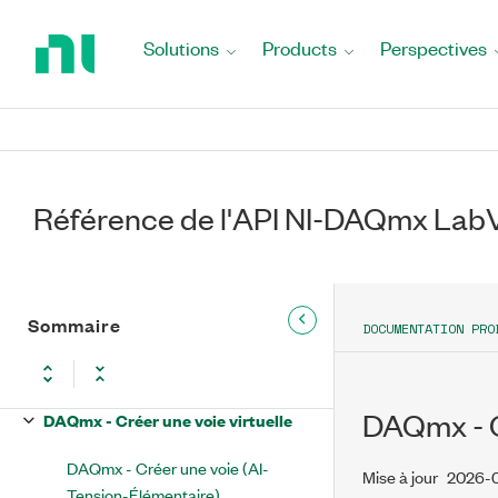
Return
to
Solutions
Products
Perspectives
Home
Page
Référence de l'API NI-DAQmx
LabVIEW
Référence de l'API NI-DAQmx La
Fonctions et VIs de DAQmx -
Acquisition de données
DAQmx Task Name
Sommaire
DOCUMENTATION PRO
DAQmx Global Channel
DAQmx - C
DAQmx - Créer une voie virtuelle
DAQmx - Créer une voie (AI-
Mise à jour
2026-
Tension-Élémentaire)