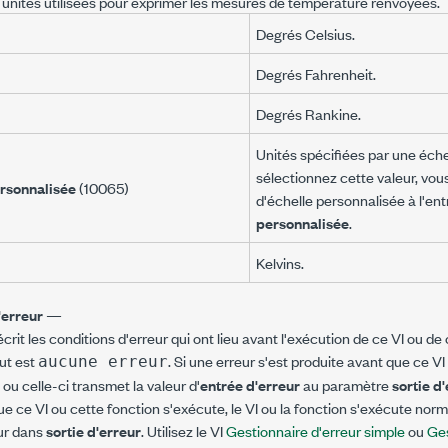
s unités utilisées pour exprimer les mesures de température renvoyées.
Degrés Celsius.
Degrés Fahrenheit.
Degrés Rankine.
Unités spécifiées par une éche
sélectionnez cette valeur, vo
ersonnalisée
(10065)
d'échelle personnalisée à l'en
personnalisée
.
Kelvins.
'erreur
—
crit les conditions d'erreur qui ont lieu avant l'exécution de ce VI ou de 
ut est
. Si une erreur s'est produite avant que ce V
aucune erreur
 ou celle-ci transmet la valeur d'
entrée d'erreur
au paramètre
sortie d
e ce VI ou cette fonction s'exécute, le VI ou la fonction s'exécute norm
eur dans
sortie d'erreur
. Utilisez le VI
Gestionnaire d'erreur simple
ou
Ges