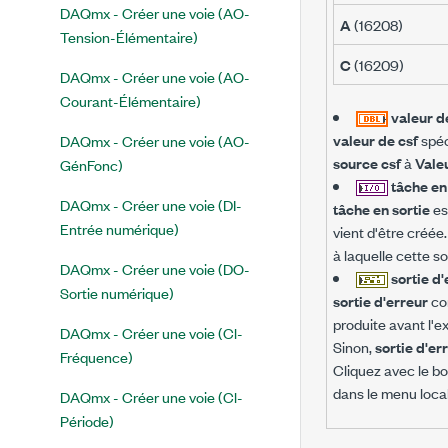
DAQmx - Créer une voie (AO-
A
(16208)
Tension-Élémentaire)
C
(16209)
DAQmx - Créer une voie (AO-
Courant-Élémentaire)
valeur d
valeur de csf
spéc
DAQmx - Créer une voie (AO-
source csf
à
Vale
GénFonc)
tâche en
DAQmx - Créer une voie (DI-
tâche en sortie
est
Entrée numérique)
vient d'être créée
à laquelle cette so
DAQmx - Créer une voie (DO-
sortie d
Sortie numérique)
sortie d'erreur
con
produite avant l'e
DAQmx - Créer une voie (Cl-
Sinon,
sortie d'er
Fréquence)
Cliquez avec le bo
dans le menu local 
DAQmx - Créer une voie (Cl-
Période)