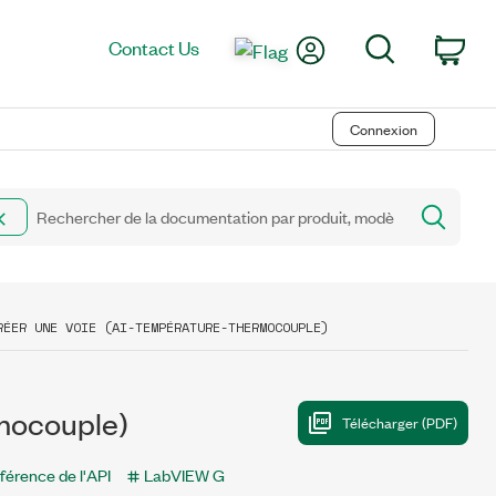
My Account
Search
Contact Us
Car
Connexion
RÉER UNE VOIE (AI-TEMPÉRATURE-THERMOCOUPLE)
mocouple)
férence de l'API
LabVIEW G