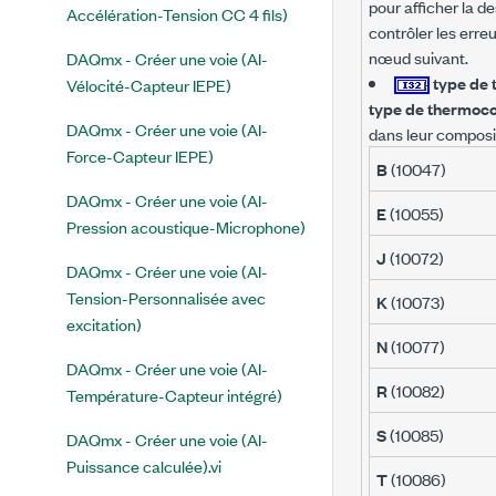
pour afficher la d
Accélération-Tension CC 4 fils)
contrôler les erreu
nœud suivant.
DAQmx - Créer une voie (AI-
type de
Vélocité-Capteur IEPE)
type de thermoc
DAQmx - Créer une voie (AI-
dans leur composi
Force-Capteur IEPE)
B
(10047)
DAQmx - Créer une voie (AI-
E
(10055)
Pression acoustique-Microphone)
J
(10072)
DAQmx - Créer une voie (AI-
Tension-Personnalisée avec
K
(10073)
excitation)
N
(10077)
DAQmx - Créer une voie (AI-
R
(10082)
Température-Capteur intégré)
S
(10085)
DAQmx - Créer une voie (AI-
Puissance calculée).vi
T
(10086)