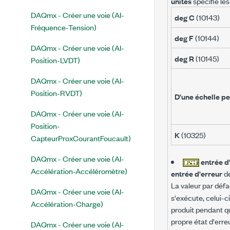
unités
spécifie le
DAQmx - Créer une voie (AI-
deg C
(10143)
Fréquence-Tension)
deg F
(10144)
DAQmx - Créer une voie (AI-
deg R
(10145)
Position-LVDT)
DAQmx - Créer une voie (AI-
Position-RVDT)
D'une échelle p
DAQmx - Créer une voie (AI-
Position-
K
(10325)
CapteurProxCourantFoucault)
DAQmx - Créer une voie (AI-
entrée d
Accélération-Accéléromètre)
entrée d'erreur
dé
La valeur par défa
DAQmx - Créer une voie (AI-
s'exécute, celui-ci
Accélération-Charge)
produit pendant qu
propre état d'err
DAQmx - Créer une voie (AI-