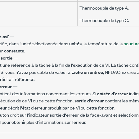
Thermocouple de type A.
Thermocouple de type C.
e csf
—
ifie, dans l'unité sélectionnée dans
unités
, la température de la
soudure
ur constante
.
 sortie
—
 une référence à la tâche à la fin de l'exécution de ce VI. La tâche conti
. Si vous n'avez pas câblé de valeur à
tâche en entrée
, NI-DAQmx crée 
rtie fait référence.
'erreur
—
tient des informations concernant les erreurs. Si
entrée d'erreur
indiq
xécution de ce VI ou de cette fonction,
sortie d'erreur
contient les même
reur
décrit l'état d'erreur produit par ce VI ou cette fonction.
uton droit sur l'indicateur
sortie d'erreur
de la face-avant et sélection
pour obtenir plus d'informations sur l'erreur.