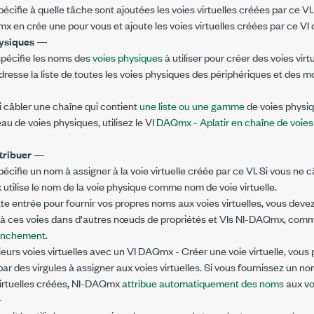
écifie à quelle tâche sont ajoutées les voies virtuelles créées par ce VI
 en crée une pour vous et ajoute les voies virtuelles créées par ce VI 
ysiques
—
pécifie les noms des
voies physiques
à utiliser pour créer des voies vir
dresse la liste de toutes les voies physiques des périphériques et des mo
 câbler une chaîne qui contient
une liste ou une gamme
de voies physiq
au de voies physiques, utilisez le VI
DAQmx - Aplatir en chaîne de voies
tribuer
—
écifie un nom à assigner à la voie virtuelle créée par ce VI. Si vous ne 
tilise le nom de la voie physique comme nom de voie virtuelle.
ette entrée pour fournir vos propres noms aux voies virtuelles, vous deve
 à ces voies dans d'autres nœuds de propriétés et VIs NI-DAQmx, comm
enchement
.
ieurs voies virtuelles avec un VI DAQmx - Créer une voie virtuelle, vous 
r des virgules à assigner aux voies virtuelles. Si vous fournissez un n
irtuelles créées, NI-DAQmx
attribue automatiquement des noms
aux voi
—