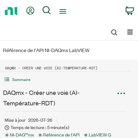
Return
My Account
Search
C
to
Home
Page
Référence de l'API NI-DAQmx LabVIEW
DAQMX - CRÉER UNE VOIE (AI-TEMPÉRATURE-RDT)
Sommaire
DAQmx - Créer une voie (AI-
Température-RDT)
Mise à jour
2026-07-26
Temps de lecture : 5 minute(s)
NI-DAQ™mx
Référence de l'API
LabVIEW G