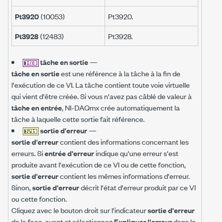
Pt3920
(10053)
Pt3920.
Pt3928
(12483)
Pt3928.
tâche en sortie
—
tâche en sortie
est une référence à la tâche à la fin de
l'exécution de ce VI. La tâche contient toute voie virtuelle
qui vient d'être créée. Si vous n'avez pas câblé de valeur à
tâche en entrée
, NI-DAQmx crée automatiquement la
tâche à laquelle cette sortie fait référence.
sortie d'erreur
—
sortie d'erreur
contient des informations concernant les
erreurs. Si
entrée d'erreur
indique qu'une erreur s'est
produite avant l'exécution de ce VI ou de cette fonction,
sortie d'erreur
contient les mêmes informations d'erreur.
Sinon,
sortie d'erreur
décrit l'état d'erreur produit par ce VI
ou cette fonction.
Cliquez avec le bouton droit sur l'indicateur
sortie d'erreur
de la face-avant et sélectionnez
Expliquer l'erreur
dans le