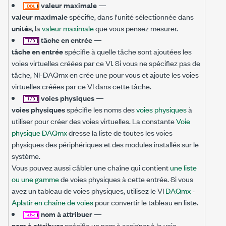
valeur maximale
—
valeur maximale
spécifie, dans l'unité sélectionnée dans
unités
, la
valeur maximale
que vous pensez mesurer.
tâche en entrée
—
tâche en entrée
spécifie à quelle tâche sont ajoutées les
voies virtuelles créées par ce VI. Si vous ne spécifiez pas de
tâche, NI-DAQmx en crée une pour vous et ajoute les voies
virtuelles créées par ce VI dans cette tâche.
voies physiques
—
voies physiques
spécifie les noms des
voies physiques
à
utiliser pour créer des voies virtuelles. La constante
Voie
physique DAQmx
dresse la liste de toutes les voies
physiques des périphériques et des modules installés sur le
système.
Vous pouvez aussi câbler une chaîne qui contient
une liste
ou une gamme
de voies physiques à cette entrée. Si vous
avez un tableau de voies physiques, utilisez le VI
DAQmx -
Aplatir en chaîne de voies
pour convertir le tableau en liste.
nom à attribuer
—
nom à attribuer
spécifie un nom à assigner à la voie