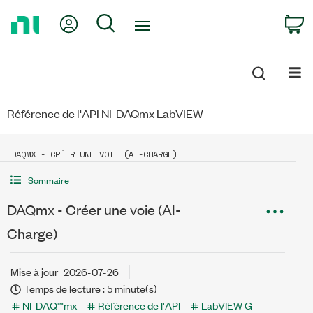
Return
My Account
Search
C
to
Home
Page
Référence de l'API NI-DAQmx LabVIEW
DAQMX - CRÉER UNE VOIE (AI-CHARGE)
Sommaire
DAQmx - Créer une voie (AI-
Charge)
Mise à jour
2026-07-26
Temps de lecture : 5 minute(s)
NI-DAQ™mx
Référence de l'API
LabVIEW G