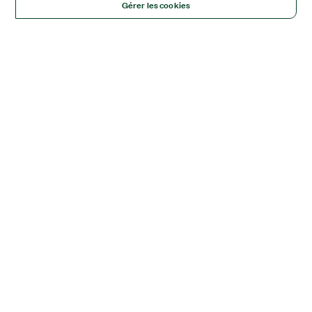
Gérer les cookies
Solutions
Academic & Research
Aerospace, Defense, & Government