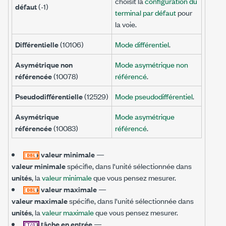
choisit la
configuration du
défaut
(-1)
terminal par défaut
pour
la voie.
Différentielle
(10106)
Mode différentiel
.
Asymétrique non
Mode asymétrique non
référencée
(10078)
référencé
.
Pseudodifférentielle
(12529)
Mode pseudodifférentiel
.
Asymétrique
Mode asymétrique
référencée
(10083)
référencé
.
valeur minimale
—
valeur minimale
spécifie, dans l'unité sélectionnée dans
unités
, la
valeur minimale
que vous pensez mesurer.
valeur maximale
—
valeur maximale
spécifie, dans l'unité sélectionnée dans
unités
, la
valeur maximale
que vous pensez mesurer.
tâche en entrée
—