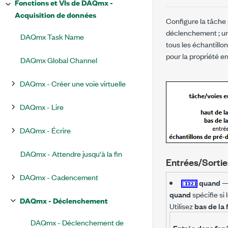
Fonctions et VIs de DAQmx -
Acquisition de données
Configure la tâche 
déclenchement ; un 
DAQmx Task Name
tous les échantill
pour la propriété e
DAQmx Global Channel
DAQmx - Créer une voie virtuelle
DAQmx - Lire
DAQmx - Écrire
DAQmx - Attendre jusqu'à la fin
Entrées/Sortie
DAQmx - Cadencement
quand
quand
spécifie si 
DAQmx - Déclenchement
Utilisez
bas de la 
DAQmx - Déclenchement de
Entrée dans fen