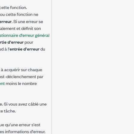
cette fonction.
I ou cette fonction ne
'erreur
. Si une erreur se
alement et définit son
tionnaire d'erreur général
rtie d'erreur
pour
 à l'
entrée d'erreur
du
 à acquérir sur chaque
post-déclenchement par
nt
moins le nombre
e. Si vous avez câblé une
e tâche.
ue qu'une erreur s'est
s informations d'erreur.