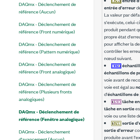
entrée d
DAQmx - Déclenchement de
entrée d'erreur
dé
référence (Aucun)
La valeur par défa
s'exécute, celui-ci
DAQmx - Déclenchement de
produit pendant qu
référence (Front numérique)
propre état d'err
pour afficher la d
DAQmx - Déclenchement de
contrôler les erreu
référence (Pattern numérique)
nœud suivant.
DAQmx - Déclenchement de
échantil
référence (Front analogique)
échantillons de 
voie avant de rec
DAQmx - Déclenchement de
voie est égal au
no
référence (Plusieurs fronts
d'
échantillons d
analogiques)
tâche en
tâche en sortie
es
DAQmx - Déclenchement de
voie ou une liste 
référence (Fenêtre analogique)
sortie d
sortie d'erreur
con
DAQmx - Déclenchement
produite avant l'e
d'avancement (Aucun)