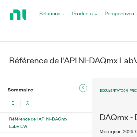
Return
to
Solutions
Products
Perspectives
Home
Page
Référence de l'API NI-DAQmx La
Sommaire
DOCUMENTATION PRO
DAQmx - D
Référence de l'API NI-DAQmx
LabVIEW
Mise à jour
2026-