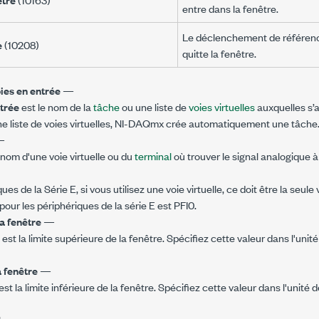
entre dans la fenêtre.
Le déclenchement de référence 
e
(10208)
quitte la fenêtre.
ies en entrée
—
trée
est le nom de la
tâche
ou une liste de
voies virtuelles
auxquelles s’a
ne liste de voies virtuelles, NI-DAQmx crée automatiquement une tâche
—
 nom d'une voie virtuelle ou du
terminal
où trouver le signal analogique 
ues de la Série E, si vous utilisez une voie virtuelle, ce doit être la seule
 pour les périphériques de la série E est PFI0.
la fenêtre
—
est la limite supérieure de la fenêtre. Spécifiez cette valeur dans l'unit
a fenêtre
—
est la limite inférieure de la fenêtre. Spécifiez cette valeur dans l'unité 