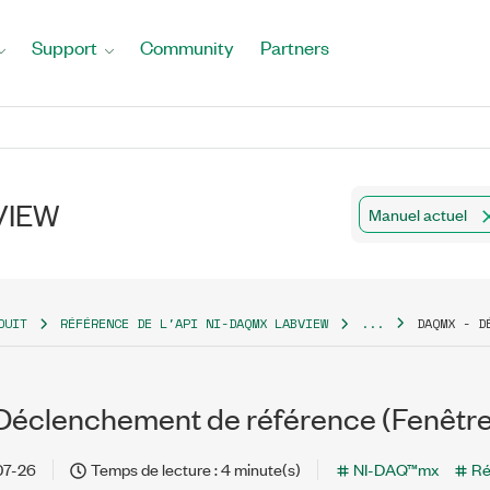
Support
Community
Partners
bVIEW
Manuel actuel
DUIT
RÉFÉRENCE DE L'API NI-DAQMX LABVIEW
...
DAQMX - D
éclenchement de référence (Fenêtre
07-26
Temps de lecture : 4 minute(s)
NI-DAQ™mx
Ré