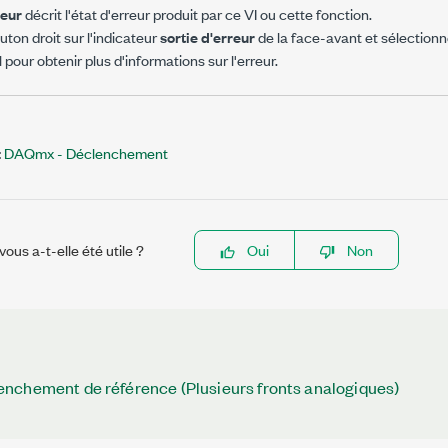
reur
décrit l'état d'erreur produit par ce VI ou cette fonction.
uton droit sur l'indicateur
sortie d'erreur
de la face-avant et sélection
pour obtenir plus d'informations sur l'erreur.
:
DAQmx - Déclenchement
ous a-t-elle été utile ?
Oui
Non
nchement de référence (Plusieurs fronts analogiques)