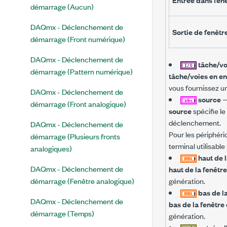
démarrage (Aucun)
DAQmx - Déclenchement de
Sortie de fenêtr
démarrage (Front numérique)
DAQmx - Déclenchement de
tâche/vo
démarrage (Pattern numérique)
tâche/voies en en
vous fournissez u
DAQmx - Déclenchement de
source
démarrage (Front analogique)
source
spécifie le
déclenchement.
DAQmx - Déclenchement de
Pour les périphériq
démarrage (Plusieurs fronts
terminal utilisable
analogiques)
haut de 
DAQmx - Déclenchement de
haut de la fenêtre
démarrage (Fenêtre analogique)
génération.
bas de l
DAQmx - Déclenchement de
bas de la fenêtre
démarrage (Temps)
génération.