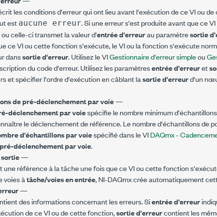
'erreur
—
crit les conditions d'erreur qui ont lieu avant l'exécution de ce VI ou de 
ut est
. Si une erreur s'est produite avant que ce V
aucune erreur
 ou celle-ci transmet la valeur d'
entrée d'erreur
au paramètre
sortie d
e ce VI ou cette fonction s'exécute, le VI ou la fonction s'exécute norm
eur dans
sortie d'erreur
. Utilisez le VI
Gestionnaire d'erreur simple
ou
Ges
escription du code d'erreur. Utilisez les paramètres
entrée d'erreur
et
so
rs et spécifier l'ordre d'exécution en câblant la
sortie d'erreur
d'un nœud
lons de pré-déclenchement par voie
—
pré-déclenchement par voie
spécifie le nombre minimum d'échantillons
onnaître le déclenchement de référence. Le nombre d'échantillons de 
mbre d'échantillons par voie
spécifié dans le VI
DAQmx - Cadenceme
e pré-déclenchement par voie
.
 sortie
—
t une référence à la tâche une fois que ce VI ou cette fonction s'exécut
de voies à
tâche/voies en entrée
, NI-DAQmx crée automatiquement cett
'erreur
—
tient des informations concernant les erreurs. Si
entrée d'erreur
indiq
xécution de ce VI ou de cette fonction,
sortie d'erreur
contient les même