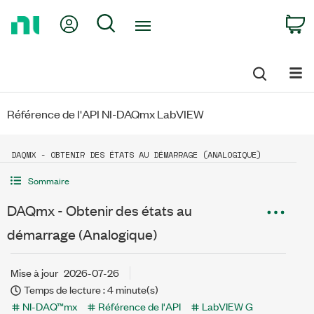
Return
My Account
Search
C
to
Home
Page
Référence de l'API NI-DAQmx LabVIEW
DAQMX - OBTENIR DES ÉTATS AU DÉMARRAGE (ANALOGIQUE)
Sommaire
DAQmx - Obtenir des états au
démarrage (Analogique)
Mise à jour
2026-07-26
Temps de lecture : 4 minute(s)
NI-DAQ™mx
Référence de l'API
LabVIEW G