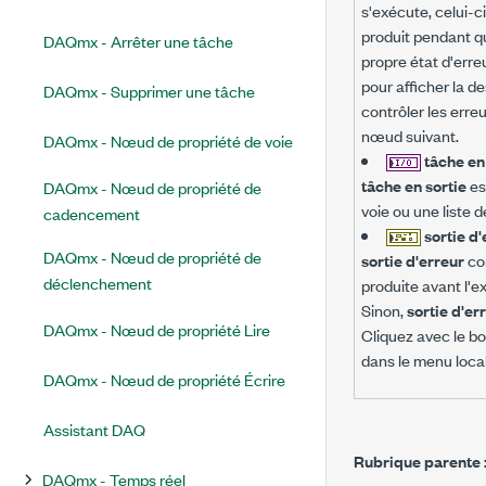
s'exécute, celui-ci
produit pendant qu
DAQmx - Arrêter une tâche
propre état d'err
pour afficher la d
DAQmx - Supprimer une tâche
contrôler les erreu
nœud suivant.
DAQmx - Nœud de propriété de voie
tâche en
tâche en sortie
es
DAQmx - Nœud de propriété de
voie ou une liste 
cadencement
sortie d
DAQmx - Nœud de propriété de
sortie d'erreur
con
déclenchement
produite avant l'e
Sinon,
sortie d'er
DAQmx - Nœud de propriété Lire
Cliquez avec le bo
dans le menu local 
DAQmx - Nœud de propriété Écrire
Assistant DAQ
Rubrique parente 
DAQmx - Temps réel