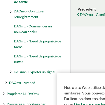
de sortie
Précédent
DAQmx - Configurer
DAQmx - Config
l'enregistrement
DAQmx - Commencer un
nouveau fichier
DAQmx - Nœud de propriété de
tâche
DAQmx - Nœud de propriété de
buffer
DAQmx - Exporter un signal
DAQmx - Avancé
Notre site Web utilise d
similaires. Vous pouvez c
Propriétés NI-DAQmx
l’utilisation décrites da
Propriétés supportées par
notre
Déclaration sur le