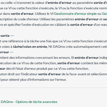
 ou celle-ci transmet la valeur d'
entrée d'erreur
au paramètre
sortie d
e ce VI ou cette fonction s'exécute, le VI ou la fonction s'exécute norm
eur dans
sortie d'erreur
. Utilisez le VI
Gestionnaire d'erreur simple
ou
Ges
escription du code d'erreur. Utilisez les paramètres
entrée d'erreur
et
so
rs et spécifier l'ordre d'exécution en câblant la
sortie d'erreur
d'un nœud
 sortie
—
t une référence à la tâche une fois que ce VI ou cette fonction s'exécut
de voies à
tâche/voies en entrée
, NI-DAQmx crée automatiquement cett
'erreur
—
tient des informations concernant les erreurs. Si
entrée d'erreur
indiq
xécution de ce VI ou de cette fonction,
sortie d'erreur
contient les même
reur
décrit l'état d'erreur produit par ce VI ou cette fonction.
uton droit sur l'indicateur
sortie d'erreur
de la face-avant et sélection
pour obtenir plus d'informations sur l'erreur.
:
DAQmx - Options de tâche avancées