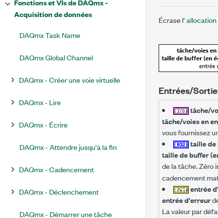
Fonctions et VIs de DAQmx -
Acquisition de données
Écrase l'
allocation
DAQmx Task Name
DAQmx Global Channel
DAQmx - Créer une voie virtuelle
Entrées/Sortie
DAQmx - Lire
tâche/vo
tâche/voies en en
DAQmx - Écrire
vous fournissez u
taille de
DAQmx - Attendre jusqu'à la fin
taille de buffer (
de la tâche. Zéro i
DAQmx - Cadencement
cadencement matér
entrée d
DAQmx - Déclenchement
entrée d'erreur
dé
La valeur par défa
DAQmx - Démarrer une tâche