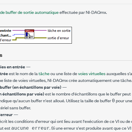
 de buffer de sortie automatique
effectuée par NI-DAQmx.
s
ies en entrée
—
trée
est le nom de la
tâche
ou une liste de
voies virtuelles
auxquelles s’a
ne liste de voies virtuelles, NI-DAQmx crée automatiquement une tâche
 buffer (en échantillons par voie)
—
en échantillons par voie)
est le nombre d'échantillons que le buffer peu
ndique qu'aucun buffer n'est alloué. Utilisez la taille de buffer
pour une
0
iel sans buffer.
'erreur
—
crit les conditions d'erreur qui ont lieu avant l'exécution de ce VI ou de 
ut est
. Si une erreur s'est produite avant que ce V
aucune erreur