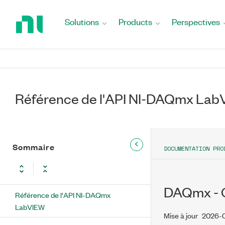
Return
to
Solutions
Products
Perspectives
Home
Page
Référence de l'API NI-DAQmx La
Sommaire
DOCUMENTATION PRO
DAQmx - Co
Référence de l'API NI-DAQmx
LabVIEW
Mise à jour
2026-