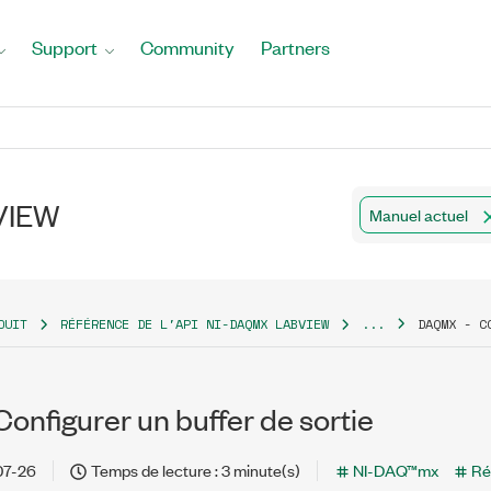
Support
Community
Partners
bVIEW
Manuel actuel
DUIT
RÉFÉRENCE DE L'API NI-DAQMX LABVIEW
...
DAQMX - C
nfigurer un buffer de sortie
07-26
Temps de lecture : 3 minute(s)
NI-DAQ™mx
Ré