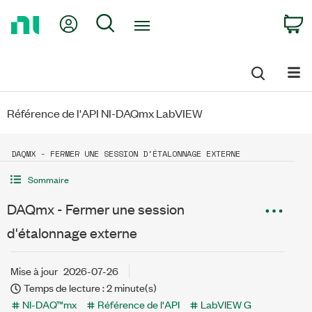
Return
My Account
Search
C
to
Home
Page
Référence de l'API NI-DAQmx LabVIEW
DAQMX - FERMER UNE SESSION D'ÉTALONNAGE EXTERNE
Sommaire
DAQmx - Fermer une session
d'étalonnage externe
Mise à jour
2026-07-26
Temps de lecture : 2 minute(s)
NI-DAQ™mx
Référence de l'API
LabVIEW G