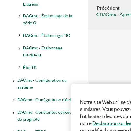
Express
Précédent
DAQmx - Ajuste
DAQmx - Étalonnage de la
série C
DAQmx - Étalonnage TIO
DAQmx - Étalonnage
FieldDAQ
Étal TS
DAQmx - Configuration du
système
DAQmx - Configuration d'échelle
Notre site Web utilise d
similaires. Vous pouvez c
DAQmx - Constantes et nœuds
l’utilisation décrites da
de propriété
notre
Déclaration sur le
ou modifier la manière d