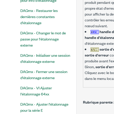
pour info d'étalonnage
produit pendant qu
propre état d'err
DAQmx - Restaurer les
pour afficher la d
dernières constantes
contrôler les erreu
d'étalonnage
nœud suivant.
handle d
DAQmx - Changer le mot de
handle d'étalonna
passe pour l'étalonnage
d'étalonnage exte
externe
sortie d
sortie d'erreur
con
DAQmx - Initialiser une session
produite avant l'e
d'étalonnage externe
Sinon,
sortie d'er
DAQmx - Fermer une session
Cliquez avec le bo
d'étalonnage externe
dans le menu local 
DAQmx - VI Ajuster
l'étalonnage 64xx
Rubrique parente 
DAQmx - Ajuster l'étalonnage
pour la série E