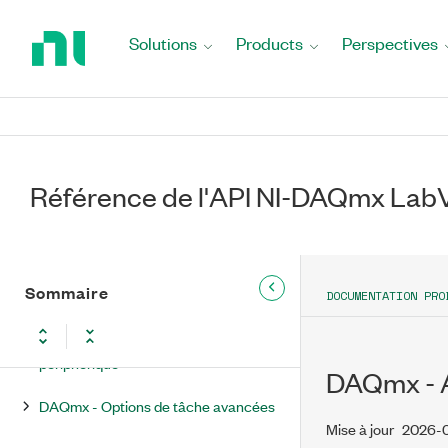
Return
DAQmx - Nœud de propriété de
to
Solutions
Products
Perspectives
cadencement
Home
Page
DAQmx - Nœud de propriété de
déclenchement
DAQmx - Nœud de propriété Lire
Référence de l'API NI-DAQmx La
DAQmx - Nœud de propriété Écrire
Assistant DAQ
Sommaire
DAQmx - Temps réel
DOCUMENTATION PRO
DAQmx - Configuration de
périphérique
DAQmx - Aj
DAQmx - Options de tâche avancées
Mise à jour
2026-