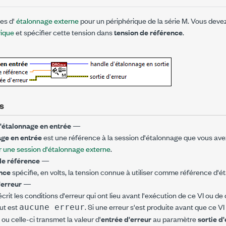
es d'
étalonnage externe
pour un périphérique de la série M. Vous deve
rique
et spécifier cette tension dans
tension de référence
.
s
'étalonnage en entrée
—
age en entrée
est une référence à la session d'étalonnage que vous avez
er une session d'étalonnage externe
.
de référence
—
ence
spécifie, en volts, la tension connue à utiliser comme référence d'é
'erreur
—
crit les conditions d'erreur qui ont lieu avant l'exécution de ce VI ou de 
ut est
. Si une erreur s'est produite avant que ce V
aucune erreur
 ou celle-ci transmet la valeur d'
entrée d'erreur
au paramètre
sortie d