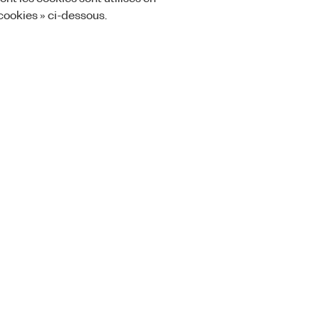
 cookies » ci-dessous.
Orders
Company