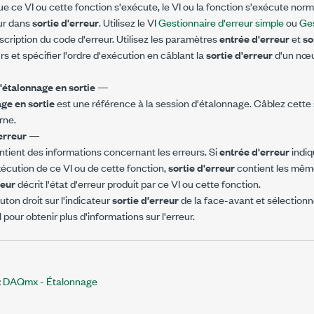
e ce VI ou cette fonction s'exécute, le VI ou la fonction s'exécute norm
eur dans
sortie d'erreur
. Utilisez le VI
Gestionnaire d'erreur simple
ou
Ges
escription du code d'erreur. Utilisez les paramètres
entrée d'erreur
et
so
rs et spécifier l'ordre d'exécution en câblant la
sortie d'erreur
d'un nœud
'étalonnage en sortie
—
ge en sortie
est une référence à la session d'étalonnage. Câblez cette s
rne.
'erreur
—
tient des informations concernant les erreurs. Si
entrée d'erreur
indiq
xécution de ce VI ou de cette fonction,
sortie d'erreur
contient les même
reur
décrit l'état d'erreur produit par ce VI ou cette fonction.
uton droit sur l'indicateur
sortie d'erreur
de la face-avant et sélection
pour obtenir plus d'informations sur l'erreur.
:
DAQmx - Étalonnage