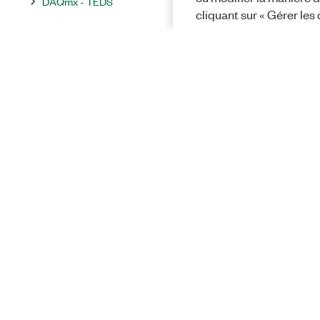
DAQmx - TEDS
cliquant sur « Gérer les
DAQmx - Utilitaires
DAQmx - Événements
Propriétés NI-DAQmx
Propriétés supportées par
périphérique
Solutions