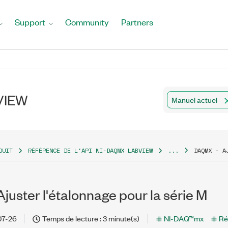
Support
Community
Partners
bVIEW
Manuel actuel
DUIT
RÉFÉRENCE DE L'API NI-DAQMX LABVIEW
...
DAQMX - A
uster l'étalonnage pour la série M
07-26
Temps de lecture : 3 minute(s)
NI-DAQ™mx
Ré