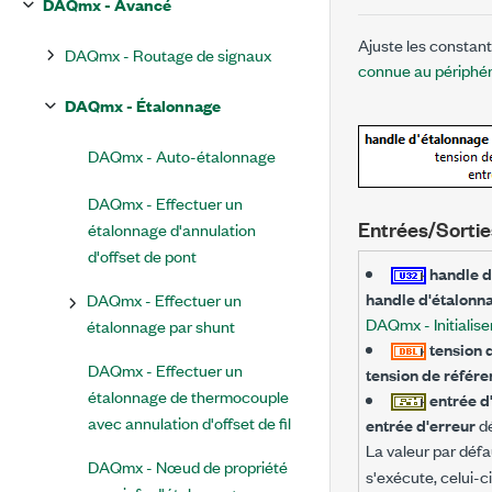
DAQmx - Avancé
Ajuste les constant
DAQmx - Routage de signaux
connue au périphé
DAQmx - Étalonnage
DAQmx - Auto-étalonnage
DAQmx - Effectuer un
Entrées/Sortie
étalonnage d'annulation
d'offset de pont
handle d
handle d'étalonn
DAQmx - Effectuer un
DAQmx - Initialis
étalonnage par shunt
tension 
DAQmx - Effectuer un
tension de référ
étalonnage de thermocouple
entrée d
avec annulation d'offset de fil
entrée d'erreur
dé
La valeur par défa
DAQmx - Nœud de propriété
s'exécute, celui-ci