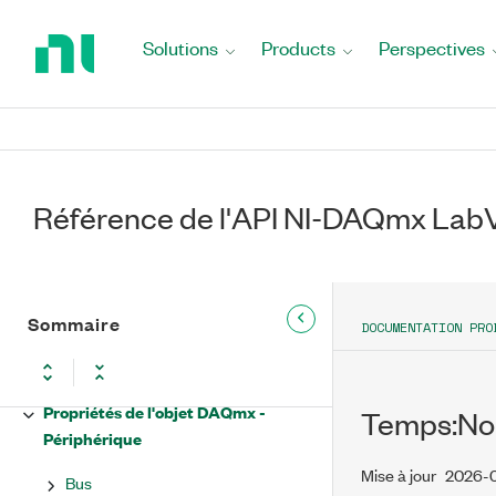
Return
to
Référence de l'API NI-DAQmx
Solutions
Products
Perspectives
Home
LabVIEW
Page
Fonctions et VIs de DAQmx -
Acquisition de données
Propriétés NI-DAQmx
Référence de l'API NI-DAQmx La
Propriétés de l'objet DAQmx - Buffer
Propriétés de l'objet DAQmx - Info
d'étalonnage
Sommaire
DOCUMENTATION PRO
Propriétés de l'objet DAQmx - Voie
Propriétés de l'objet DAQmx -
Temps:No
Périphérique
Mise à jour
2026-
Bus