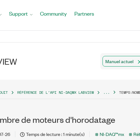
Support
Community
Partners
bVIEW
Manuel actuel
DUIT
RÉFÉRENCE DE L'API NI-DAQMX LABVIEW
...
TEMPS:NOM
mbre de moteurs d'horodatage
07-26
Temps de lecture : 1 minute(s)
NI-DAQ™mx
Réf