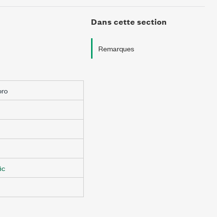
Dans cette section
Remarques
oro
ic