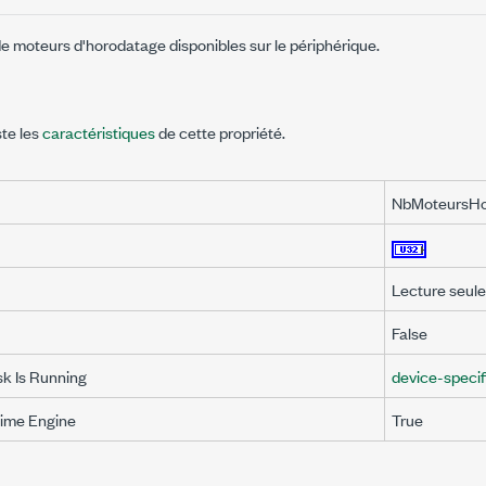
e moteurs d'horodatage disponibles sur le périphérique.
ste les
caractéristiques
de cette propriété.
NbMoteursH
Lecture seule
False
sk Is Running
device-specif
Time Engine
True