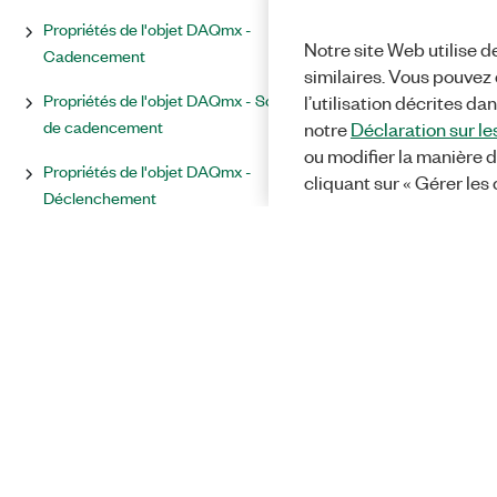
Propriétés de l'objet DAQmx -
Notre site Web utilise d
Cadencement
similaires. Vous pouvez c
Propriétés de l'objet DAQmx - Source
l’utilisation décrites da
de cadencement
notre
Déclaration sur le
ou modifier la manière d
Propriétés de l'objet DAQmx -
cliquant sur « Gérer les
Déclenchement
Propriétés de l'objet DAQmx - Chien
de garde
Propriétés de l'objet DAQmx - Écrire
Propriétés supportées par
périphérique