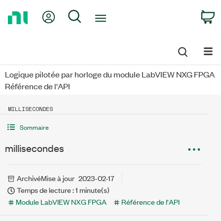
Return
My Account
Search
C
to
Home
Page
Logique pilotée par horloge du module LabVIEW NXG FPGA
Référence de l'API
MILLISECONDES
Sommaire
millisecondes
Archivé
Mise à jour
2023-02-17
Temps de lecture : 1 minute(s)
Module LabVIEW NXG FPGA
Référence de l'API