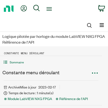
Return
My Account
Search
C
to
Home
Page
Logique pilotée par horloge du module LabVIEW NXG FPGA
Référence de l'API
CONSTANTE MENU DÉROULANT
Sommaire
Constante menu déroulant
Archivé
Mise à jour
2023-02-17
Temps de lecture : 1 minute(s)
Module LabVIEW NXG FPGA
Référence de l'API