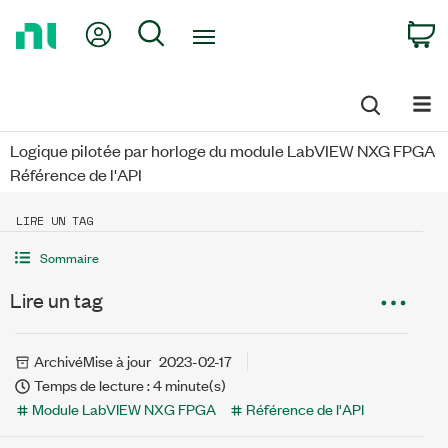
Return
My Account
Search
C
to
Home
Page
Logique pilotée par horloge du module LabVIEW NXG FPGA
Référence de l'API
LIRE UN TAG
Sommaire
Lire un tag
Archivé
Mise à jour
2023-02-17
Temps de lecture : 4 minute(s)
Module LabVIEW NXG FPGA
Référence de l'API