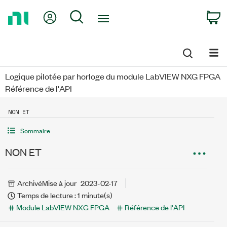
Return
My Account
Search
C
to
Home
Page
Logique pilotée par horloge du module LabVIEW NXG FPGA
Référence de l'API
NON ET
Sommaire
NON ET
Archivé
Mise à jour
2023-02-17
Temps de lecture : 1 minute(s)
Module LabVIEW NXG FPGA
Référence de l'API