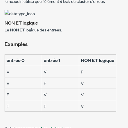
le nœud n'utilise que l'élément
du cluster d'erreur.
état
NON ET logique
Le NON ET logique des entrées.
Examples
entrée 0
entrée 1
NON ET logique
V
V
F
V
F
V
F
V
V
F
F
V
Rubrique parente :
Nœuds booléens