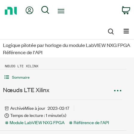
Return
My Account
Search
C
to
Home
Page
Logique pilotée par horloge du module LabVIEW NXG FPGA
Référence de l'API
NŒUDS LTE XILINX
Sommaire
Nœuds LTE Xilinx
Archivé
Mise à jour
2023-02-17
Temps de lecture : 1 minute(s)
Module LabVIEW NXG FPGA
Référence de l'API